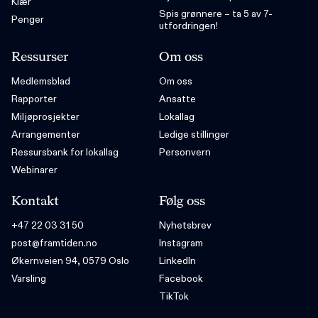
Klær
Spis grønnere – ta 5 av 7-
Penger
utfordringen!
Ressurser
Om oss
Medlemsblad
Om oss
Rapporter
Ansatte
Miljøprosjekter
Lokallag
Arrangementer
Ledige stillinger
Ressursbank for lokallag
Personvern
Webinarer
Kontakt
Følg oss
+47 22 03 31 50
Nyhetsbrev
post@framtiden.no
Instagram
Økernveien 94, 0579 Oslo
LinkedIn
Varsling
Facebook
TikTok