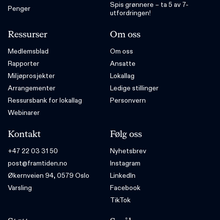
Spis grønnere – ta 5 av 7-
Penger
utfordringen!
Ressurser
Om oss
Medlemsblad
Om oss
Rapporter
Ansatte
Miljøprosjekter
Lokallag
Arrangementer
Ledige stillinger
Ressursbank for lokallag
Personvern
Webinarer
Kontakt
Følg oss
+47 22 03 31 50
Nyhetsbrev
post@framtiden.no
Instagram
Økernveien 94, 0579 Oslo
LinkedIn
Varsling
Facebook
TikTok