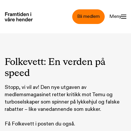
Hopp til hovedinnhold
Bli medlem
Meny
Folkevett: En verden på
speed
Stopp, vi vil av! Den nye utgaven av
medlemsmagasinet retter kritikk mot Temu og
turboselskaper som spinner på lykkehjul og falske
rabatter – like vanedannende som sukker.
Få Folkevett i posten du også.