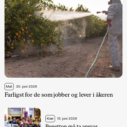
Mat
30. juni 2026
Farligst for de som jobber og lever i åkeren
Klær
15. juni 2026
Benetton må ta ansvar