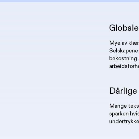
Globale
Mye av klærn
Selskapene f
bekostning 
arbeidsforh
Dårlige
Mange teksti
sparken hvis
undertrykke