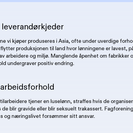
 leverandørkjeder
e vi kjøper produseres i Asia, ofte under uverdige forho
lytter produksjonen til land hvor lønningene er lavest, p
av arbeidere og miljø. Manglende åpenhet om fabrikker 
old undergraver positiv endring.
 arbeidsforhold
larbeidere tjener en luselønn, straffes hvis de organiser
 de blir gravide eller blir seksuelt trakassert. Fagforenin
s og næringslivet forsømmer sitt ansvar.