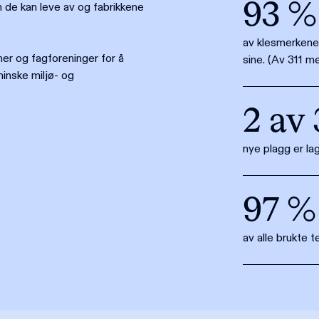
93 %
n de kan leve av og fabrikkene
av klesmerkene 
er og fagforeninger for å
sine. (Av 311 m
minske miljø- og
2 av 
nye plagg er lag
97 %
av alle brukte t