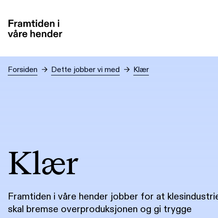
Hopp til hovedinnhold
Forsiden
→
Dette jobber vi med
→
Klær
Klær
Framtiden i våre hender jobber for at klesindustri
skal bremse overproduksjonen og gi trygge