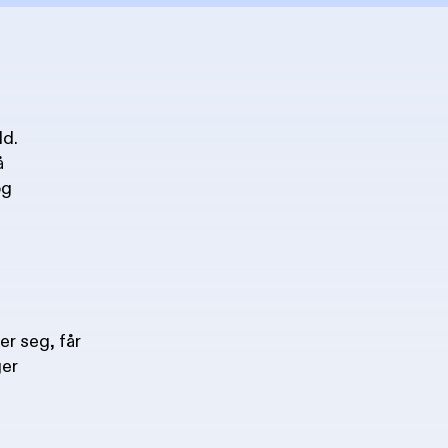
ld.
å
og
er seg, får
ger