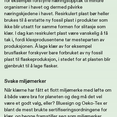
for eksempel forstyrre næringsopptak til mindre
organismer i havet og dermed påvirke
næringskjedene i havet. Resirkulert plast bør heller
brukes til å erstatte ny fossil plast i produkter som
ikke blir utsatt for samme formen for slitasje som
klær. I dag kan resirkulert plast være vanskelig å få
tak i, fordi klesprodusentene tar mesteparten av
produksjonen. Å lage klær av for eksempel
brusflasker forskyver bare forbruket av ny fossil
plast til flaskeproduksjon, i stedet for at plasten blir
gjenbrukt til å lage flasker.
Svake miljømerker
Når klærne har fått et flott miljømerke med løfte om
å både være bra for planeten og deg må det vel
være et godt valg, eller? Bluesign og Oeko-Tex er
blant de mest brukte sertifiseringsordningene for
klær, og begge framstiller seg som miljømerker.