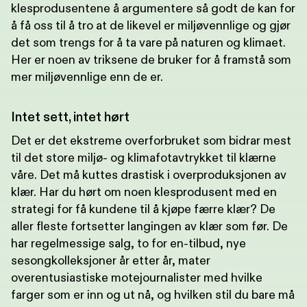
klesprodusentene å argumentere så godt de kan for
å få oss til å tro at de likevel er miljøvennlige og gjør
det som trengs for å ta vare på naturen og klimaet.
Her er noen av triksene de bruker for å framstå som
mer miljøvennlige enn de er.
Intet sett, intet hørt
Det er det ekstreme overforbruket som bidrar mest
til det store miljø- og klimafotavtrykket til klærne
våre. Det må kuttes drastisk i overproduksjonen av
klær. Har du hørt om noen klesprodusent med en
strategi for få kundene til å kjøpe færre klær? De
aller fleste fortsetter langingen av klær som før. De
har regelmessige salg, to for en-tilbud, nye
sesongkolleksjoner år etter år, mater
overentusiastiske motejournalister med hvilke
farger som er inn og ut nå, og hvilken stil du bare må