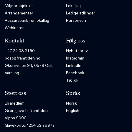
Miljøprosjekter
Lokallag
Arrangementer
Ledige stillinger
Ressursbank for lokallag
Personvern
Webinarer
Kontakt
Følg oss
+47 22 03 31 50
Nyhetsbrev
post@framtiden.no
Instagram
Økernveien 94, 0579 Oslo
LinkedIn
Varsling
Facebook
TikTok
Støtt oss
Språk
Bli medlem
Norsk
Gi en gave til framtiden
English
Vipps 9090
Gavekonto: 1254 62 79977