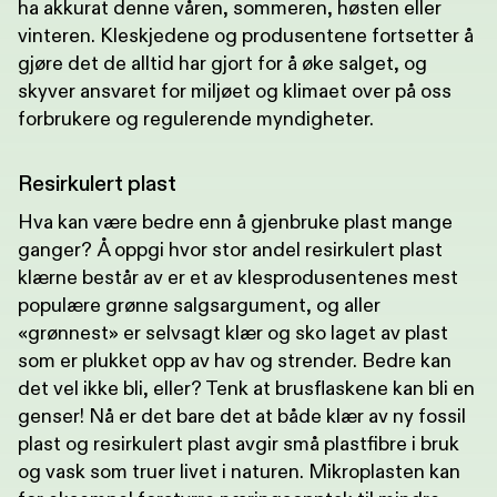
ha akkurat denne våren, sommeren, høsten eller
vinteren. Kleskjedene og produsentene fortsetter å
gjøre det de alltid har gjort for å øke salget, og
skyver ansvaret for miljøet og klimaet over på oss
forbrukere og regulerende myndigheter.
Resirkulert plast
Hva kan være bedre enn å gjenbruke plast mange
ganger? Å oppgi hvor stor andel resirkulert plast
klærne består av er et av klesprodusentenes mest
populære grønne salgsargument, og aller
«grønnest» er selvsagt klær og sko laget av plast
som er plukket opp av hav og strender. Bedre kan
det vel ikke bli, eller? Tenk at brusflaskene kan bli en
genser! Nå er det bare det at både klær av ny fossil
plast og resirkulert plast avgir små plastfibre i bruk
og vask som truer livet i naturen. Mikroplasten kan