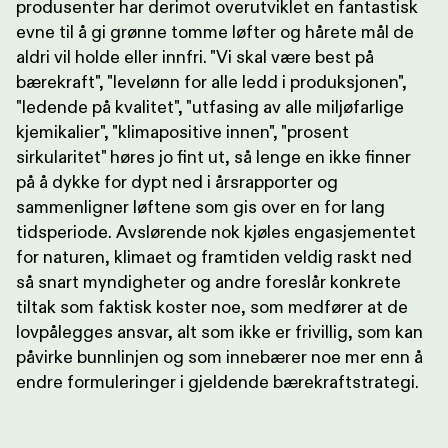
produsenter har derimot overutviklet en fantastisk
evne til å gi grønne tomme løfter og hårete mål de
aldri vil holde eller innfri. "Vi skal være best på
bærekraft", "levelønn for alle ledd i produksjonen",
"ledende på kvalitet", "utfasing av alle miljøfarlige
kjemikalier", "klimapositive innen", "prosent
sirkularitet" høres jo fint ut, så lenge en ikke finner
på å dykke for dypt ned i årsrapporter og
sammenligner løftene som gis over en for lang
tidsperiode. Avslørende nok kjøles engasjementet
for naturen, klimaet og framtiden veldig raskt ned
så snart myndigheter og andre foreslår konkrete
tiltak som faktisk koster noe, som medfører at de
lovpålegges ansvar, alt som ikke er frivillig, som kan
påvirke bunnlinjen og som innebærer noe mer enn å
endre formuleringer i gjeldende bærekraftstrategi.