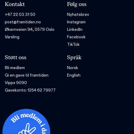
Kontakt
Følg oss
+47 22 03 31 50
Nyhetsbrev
post@framtiden.no
Instagram
Økernveien 94, 0579 Oslo
LinkedIn
Varsling
Facebook
TikTok
Støtt oss
Språk
Bli medlem
Norsk
Gi en gave til framtiden
English
Vipps 9090
Gavekonto: 1254 62 79977