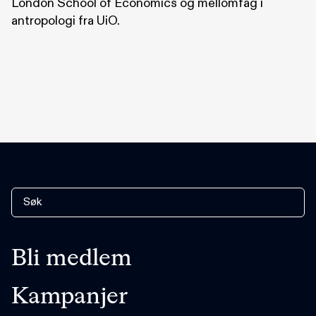
London School of Economics og mellomfag i
antropologi fra UiO.
Bli medlem
Kampanjer