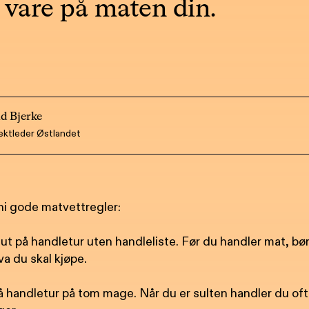
 vare på maten din.
id Bjerke
ektleder Østlandet
ni gode matvettregler:
ut på handletur uten handleliste. Før du handler mat, bø
a du skal kjøpe.
å handletur på tom mage. Når du er sulten handler du of