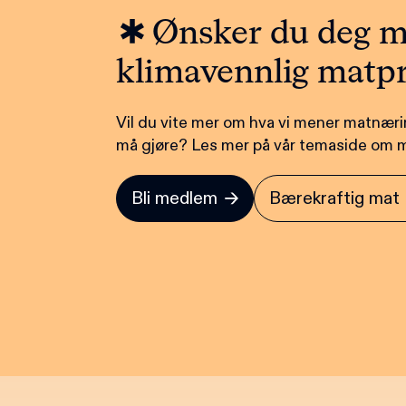
Ønsker du deg m
klimavennlig matp
Vil du vite mer om hva vi mener matnæ
må gjøre? Les mer på vår temaside om ma
Bli medlem
Bærekraftig mat