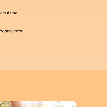
kam å tine
egler, etter