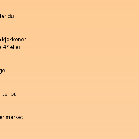
der du
 kjøkkenet.
 4° eller
ige
fter på
 er merket