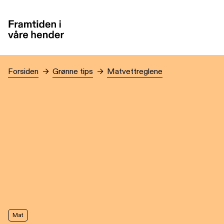
Hopp til hovedinnhold
Forsiden
→
Grønne tips
→
Matvettreglene
Mat