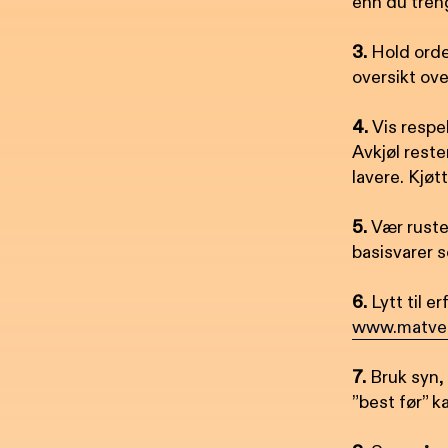
enn du tren
3.
Hold orden
oversikt ove
4.
Vis respe
Avkjøl reste
lavere. Kjøt
5.
Vær rustet
basisvarer s
6.
Lytt til e
www.matvet
7.
Bruk syn, 
”best før” k