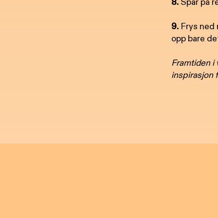
8.
Spar på r
9.
Frys ned m
opp bare de
Framtiden i 
inspirasjon f