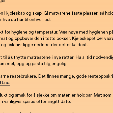
ger.
 i kjøleskap og skap. Gi matvarene faste plasser, så hol
r hva du har til enhver tid.
kt for hygiene og temperatur. Vær nøye med hygienen på
mat og oppbevar den i tette bokser. Kjøleskapet bør være
t og fisk bør ligge nederst der det er kaldest.
 til å utnytte matrestene i nye retter. Ha alltid nødvend
om mel, egg og pasta tilgjengelig.
rfarne restebrukere. Det finnes mange, gode resteoppskri
t.no.
lukt og smak for å sjekke om maten er holdbar. Mat som
an vanligvis spises etter angitt dato.