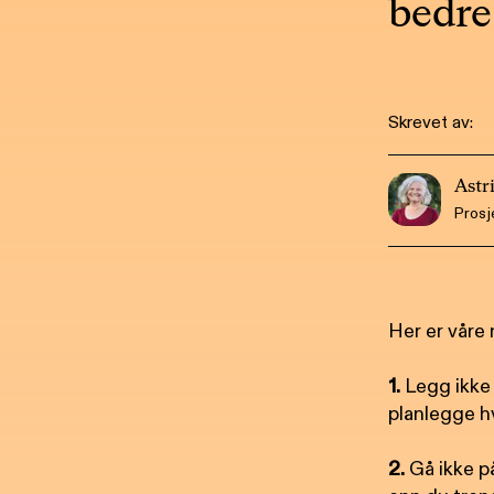
bedre
Skrevet av:
Astr
Prosj
Her er våre 
1.
Legg ikke 
planlegge hv
2.
Gå ikke p