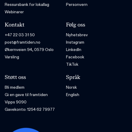
Ressursbank for lokallag
Personvern
Webinarer
Kontakt
Følg oss
+47 22 03 31 50
Nyhetsbrev
post@framtiden.no
Instagram
Økernveien 94, 0579 Oslo
LinkedIn
Varsling
Facebook
TikTok
Støtt oss
Språk
Bli medlem
Norsk
Gi en gave til framtiden
English
Vipps 9090
Gavekonto: 1254 62 79977