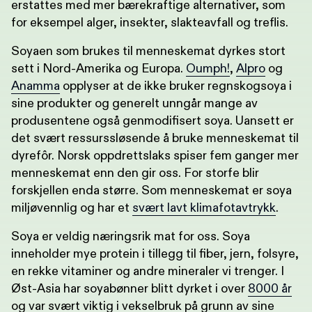
erstattes med mer bærekraftige alternativer, som
for eksempel alger, insekter, slakteavfall og treflis.
Soyaen som brukes til menneskemat dyrkes stort
sett i Nord-Amerika og Europa.
Oumph!
,
Alpro
og
Anamma
opplyser at de ikke bruker regnskogsoya i
sine produkter og generelt unngår mange av
produsentene også genmodifisert soya. Uansett er
det svært ressurssløsende å bruke menneskemat til
dyrefôr. Norsk oppdrettslaks spiser fem ganger mer
menneskemat enn den gir oss. For storfe blir
forskjellen enda større. Som menneskemat er soya
miljøvennlig og har et
svært lavt klimafotavtrykk
.
Soya er veldig næringsrik mat for oss. Soya
inneholder mye protein i tillegg til fiber, jern, folsyre,
en rekke vitaminer og andre mineraler vi trenger. I
Øst-Asia har soyabønner blitt dyrket i over
8000 år
og var svært viktig i vekselbruk på grunn av sine