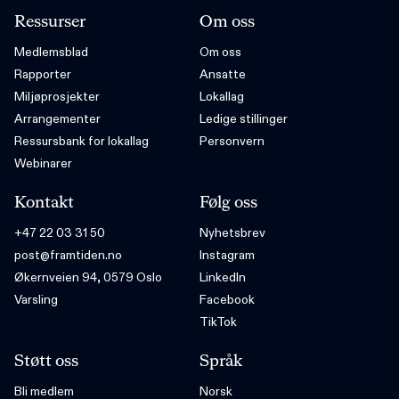
Ressurser
Om oss
Medlemsblad
Om oss
Rapporter
Ansatte
Miljøprosjekter
Lokallag
Arrangementer
Ledige stillinger
Ressursbank for lokallag
Personvern
Webinarer
Kontakt
Følg oss
+47 22 03 31 50
Nyhetsbrev
post@framtiden.no
Instagram
Økernveien 94, 0579 Oslo
LinkedIn
Varsling
Facebook
TikTok
Støtt oss
Språk
Bli medlem
Norsk