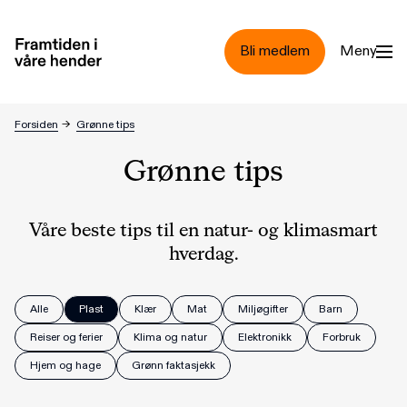
Hopp til hovedinnhold
Bli medlem
Meny
Forsiden
→
Grønne tips
Grønne tips
Våre beste tips til en natur- og klimasmart
hverdag.
Alle
Plast
Klær
Mat
Miljøgifter
Barn
Reiser og ferier
Klima og natur
Elektronikk
Forbruk
Hjem og hage
Grønn faktasjekk