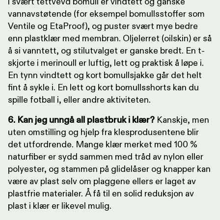
i svært tettvevd bomull er vindtett og ganske
vannavstøtende (for eksempel bomullsstoffer som
Ventile og EtaProof), og puster svært mye bedre
enn plastklær med membran. Oljelerret (oilskin) er så
å si vanntett, og stilutvalget er ganske bredt. En t-
skjorte i merinoull er luftig, lett og praktisk å løpe i.
En tynn vindtett og kort bomullsjakke går det helt
fint å sykle i. En lett og kort bomullsshorts kan du
spille fotball i, eller andre aktiviteten.
6. Kan jeg unngå all plastbruk i klær?
Kanskje, men
uten omstilling og hjelp fra klesprodusentene blir
det utfordrende. Mange klær merket med 100 %
naturfiber er sydd sammen med tråd av nylon eller
polyester, og stammen på glidelåser og knapper kan
være av plast selv om plaggene ellers er laget av
plastfrie materialer. Å få til en solid reduksjon av
plast i klær er likevel mulig.