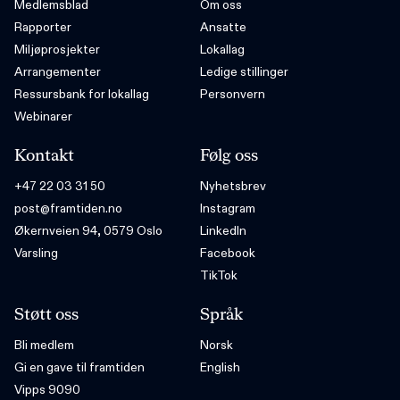
Medlemsblad
Om oss
Rapporter
Ansatte
Miljøprosjekter
Lokallag
Arrangementer
Ledige stillinger
Ressursbank for lokallag
Personvern
Webinarer
Kontakt
Følg oss
+47 22 03 31 50
Nyhetsbrev
post@framtiden.no
Instagram
Økernveien 94, 0579 Oslo
LinkedIn
Varsling
Facebook
TikTok
Støtt oss
Språk
Bli medlem
Norsk
Gi en gave til framtiden
English
Vipps 9090