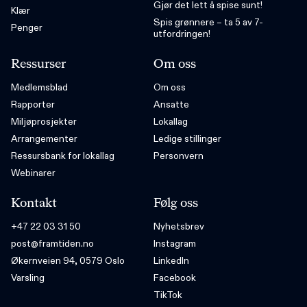
Gjør det lett å spise sunt!
Klær
Spis grønnere – ta 5 av 7-
Penger
utfordringen!
Ressurser
Om oss
Medlemsblad
Om oss
Rapporter
Ansatte
Miljøprosjekter
Lokallag
Arrangementer
Ledige stillinger
Ressursbank for lokallag
Personvern
Webinarer
Kontakt
Følg oss
+47 22 03 31 50
Nyhetsbrev
post@framtiden.no
Instagram
Økernveien 94, 0579 Oslo
LinkedIn
Varsling
Facebook
TikTok