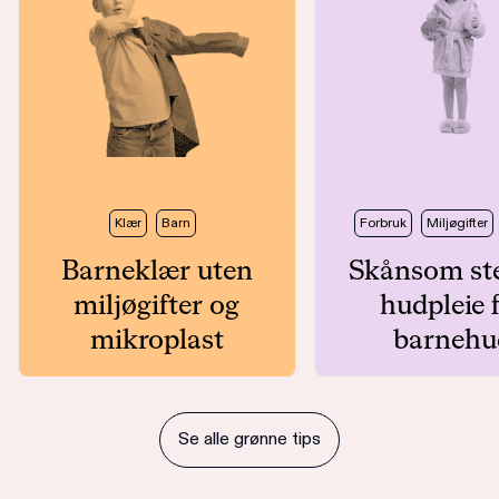
Klær
Barn
Forbruk
Miljøgifter
Barneklær uten
Skånsom ste
miljøgifter og
hudpleie 
mikroplast
barnehu
Se alle grønne tips