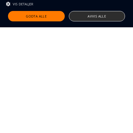
VIS DETALJER
Design and code by Feed
GODTA ALLE
AVVIS ALLE