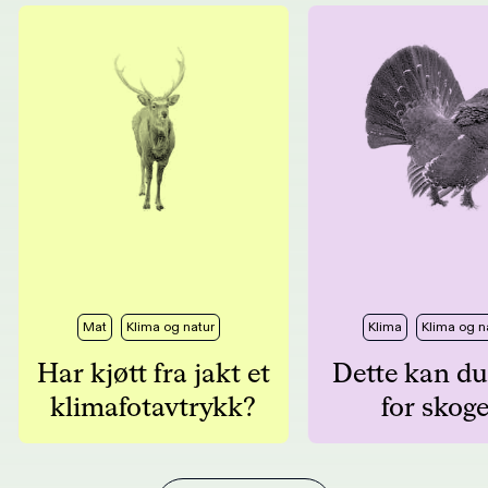
Mat
Klima og natur
Klima
Klima og n
Har kjøtt fra jakt et
Dette kan du
klimafotavtrykk?
for skog