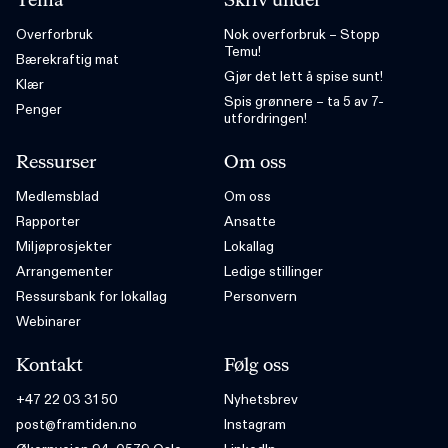
Tema
Skriv under
Overforbruk
Nok overforbruk – Stopp
Temu!
Bærekraftig mat
Gjør det lett å spise sunt!
Klær
Spis grønnere – ta 5 av 7-
Penger
utfordringen!
Ressurser
Om oss
Medlemsblad
Om oss
Rapporter
Ansatte
Miljøprosjekter
Lokallag
Arrangementer
Ledige stillinger
Ressursbank for lokallag
Personvern
Webinarer
Kontakt
Følg oss
+47 22 03 31 50
Nyhetsbrev
post@framtiden.no
Instagram