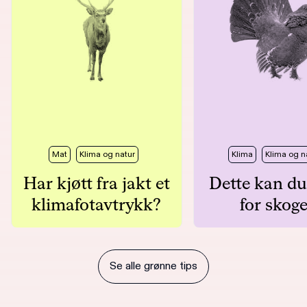
Mat
Klima og natur
Klima
Klima og n
Har kjøtt fra jakt et
Dette kan du
klimafotavtrykk?
for skog
Se alle grønne tips