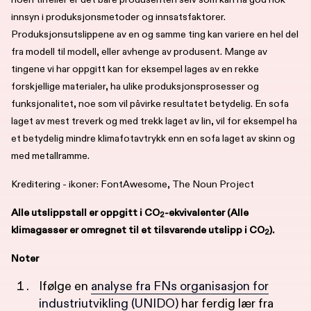
innsyn i produksjonsmetoder og innsatsfaktorer.
Produksjonsutslippene av en og samme ting kan variere en hel del
fra modell til modell, eller avhenge av produsent. Mange av
tingene vi har oppgitt kan for eksempel lages av en rekke
forskjellige materialer, ha ulike produksjonsprosesser og
funksjonalitet, noe som vil påvirke resultatet betydelig. En sofa
laget av mest treverk og med trekk laget av lin, vil for eksempel ha
et betydelig mindre klimafotavtrykk enn en sofa laget av skinn og
med metallramme.
Kreditering - ikoner: FontAwesome, The Noun Project
Alle utslippstall er oppgitt i CO
-ekvivalenter (Alle
2
klimagasser er omregnet til et tilsvarende utslipp i CO
).
2
Noter
Ifølge en
analyse fra FNs organisasjon for
industriutvikling (UNIDO)
har ferdig lær fra