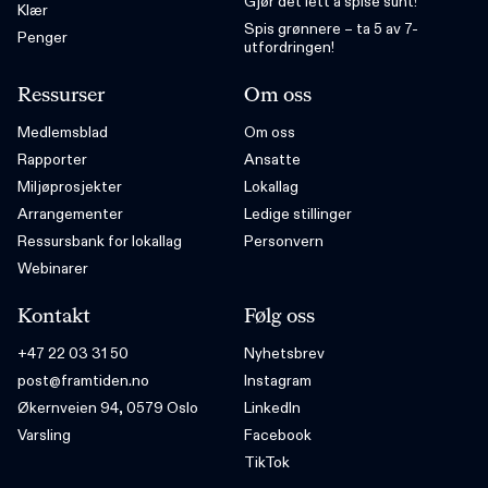
Gjør det lett å spise sunt!
Klær
Spis grønnere – ta 5 av 7-
Penger
utfordringen!
Ressurser
Om oss
Medlemsblad
Om oss
Rapporter
Ansatte
Miljøprosjekter
Lokallag
Arrangementer
Ledige stillinger
Ressursbank for lokallag
Personvern
Webinarer
Kontakt
Følg oss
+47 22 03 31 50
Nyhetsbrev
post@framtiden.no
Instagram
Økernveien 94, 0579 Oslo
LinkedIn
Varsling
Facebook
TikTok