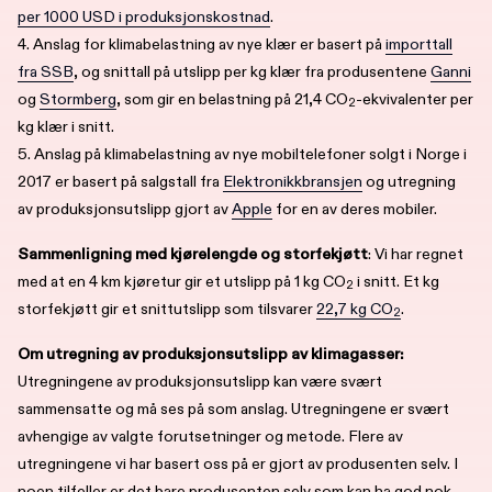
per 1000 USD i produksjonskostnad
.
4. Anslag for klimabelastning av nye klær er basert på
importtall
fra SSB
, og snittall på utslipp per kg klær fra produsentene
Ganni
og
Stormberg
, som gir en belastning på 21,4 CO
-ekvivalenter per
2
kg klær i snitt.
5. Anslag på klimabelastning av nye mobiltelefoner solgt i Norge i
2017 er basert på salgstall fra
Elektronikkbransjen
og utregning
av produksjonsutslipp gjort av
Apple
for en av deres mobiler.
Sammenligning med kjørelengde og storfekjøtt
: Vi har regnet
med at en 4 km kjøretur gir et utslipp på 1 kg CO
i snitt. Et kg
2
storfekjøtt gir et snittutslipp som tilsvarer
22,7 kg CO
.
2
Om utregning av produksjonsutslipp av klimagasser:
Utregningene av produksjonsutslipp kan være svært
sammensatte og må ses på som anslag. Utregningene er svært
avhengige av valgte forutsetninger og metode. Flere av
utregningene vi har basert oss på er gjort av produsenten selv. I
noen tilfeller er det bare produsenten selv som kan ha god nok