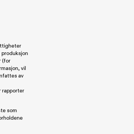
ttigheter
m produksjon
 (for
rmasjon, vil
omfattes av
r rapporter
este som
forholdene