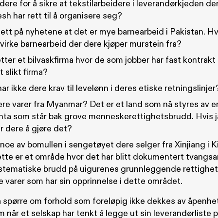
dere for å sikre at tekstilarbeidere i leverandørkjeden der
h har rett til å organisere seg?
ett på nyhetene at det er mye barnearbeid i Pakistan. Hv
virke barnearbeid der dere kjøper murstein fra?
tter et bilvaskfirma hvor de som jobber har fast kontrakt
t slikt firma?
ar ikke dere krav til levelønn i deres etiske retningslinjer
ere varer fra Myanmar? Det er et land som nå styres av e
unta som står bak grove menneskerettighetsbrudd. Hvis j
r dere å gjøre det?
oe av bomullen i sengetøyet dere selger fra Xinjiang i K
ette er et område hvor det har blitt dokumentert tvangsa
stematiske brudd på uigurenes grunnleggende rettigheter
e varer som har sin opprinnelse i dette området.
 spørre om forhold som foreløpig ikke dekkes av åpenhet
når et selskap har tenkt å legge ut sin leverandørliste 