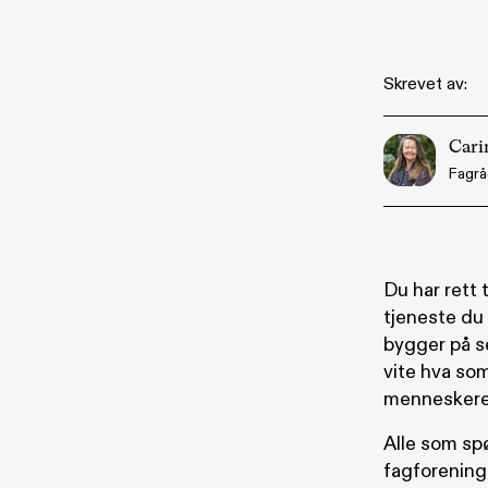
Skrevet av:
Cari
Fagrå
Du har rett 
tjeneste du 
bygger på se
vite hva so
menneskeret
Alle som spø
fagforening,