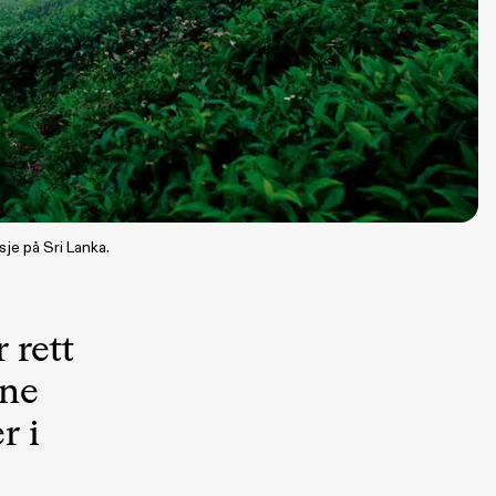
sje på Sri Lanka.
 rett
ene
r i