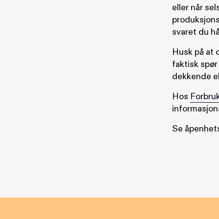
eller når sel
produksjons
svaret du hå
Husk på at d
faktisk spør
dekkende ell
Hos
Forbruk
informasjon
Se åpenhet