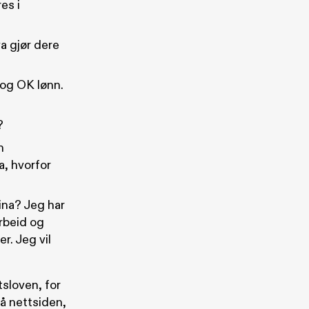
es i
a gjør dere
 og OK lønn.
?
n
a, hvorfor
ina? Jeg har
rbeid og
. Jeg vil
sloven, for
på nettsiden,