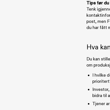
Tips før du
Tenk igjenno
kontaktinfor
post, men F
du har fått 
Hva kan
Du kan still
om produksj
I hvilke 
prioriter
Investor,
bidra til
Tjener a