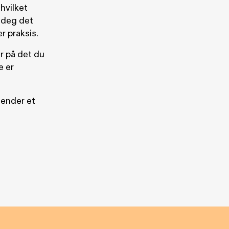
 hvilket
i deg det
r praksis.
ar på det du
e er
sender et