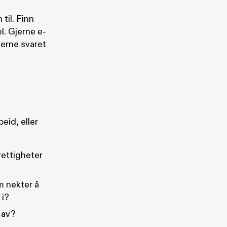
til. Finn
l. Gjerne e-
jerne svaret
eid, eller
rettigheter
m nekter å
 i?
 av?