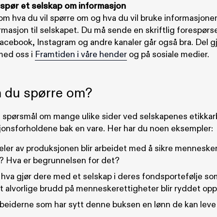
 spør et selskap om informasjon
m hva du vil spørre om og hva du vil bruke informasjonen 
masjon til selskapet. Du må sende en skriftlig forespørse
acebook, Instagram og andre kanaler går også bra. Del g
med oss i
Framtiden i våre hender
og på sosiale medier.
 du spørre om?
e spørsmål om mange ulike sider ved selskapenes etikkarb
onsforholdene bak en vare. Her har du noen eksempler:
deler av produksjonen blir arbeidet med å sikre menneske
t? Hva er begrunnelsen for det?
 hva gjør dere med et selskap i deres fondsportefølje so
 at alvorlige brudd på menneskerettigheter blir ryddet opp
rbeiderne som har sytt denne buksen en lønn de kan leve