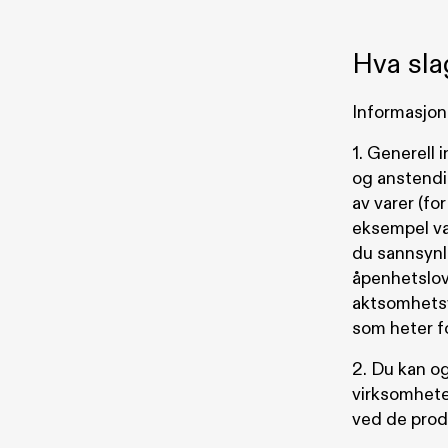
Hva sla
Informasjon 
1. Generell 
og anstendi
av varer (fo
eksempel vas
du sannsynli
åpenhetslove
aktsomhetsvu
som heter f
2. Du kan og
virksomhete
ved de prod