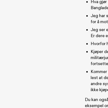
Hva gjør 
Banglades
Jeg har s
for å mot
Jeg ser e
Er dere e
Hvorfor h
Kjøper d
militærj
fortsette
Kommer n
lest at d
andre sy
ikke kjøp
Du kan også
eksempel om 