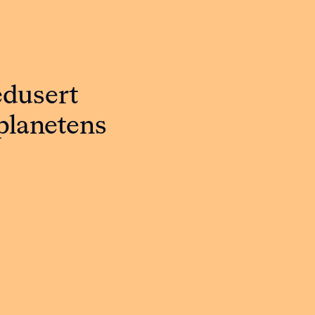
edusert
 planetens