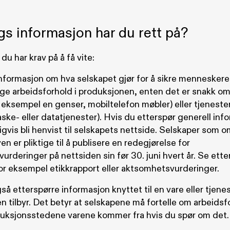
gs informasjon har du rett på?
du har krav på å få vite:
informasjon om hva selskapet gjør for å sikre menneskere
ge arbeidsforhold i produksjonen, enten det er snakk o
r eksempel en genser, mobiltelefon møbler) eller tjenester
ke- eller datatjenester). Hvis du etterspør generell info
gvis bli henvist til selskapets nettside. Selskaper som 
n er pliktige til å publisere en redegjørelse for
rderinger på nettsiden sin før 30. juni hvert år. Se ette
or eksempel etikkrapport eller aktsomhetsvurderinger.
så etterspørre informasjon knyttet til en vare eller tjen
n tilbyr. Det betyr at selskapene må fortelle om arbeids
uksjonsstedene varene kommer fra hvis du spør om det.