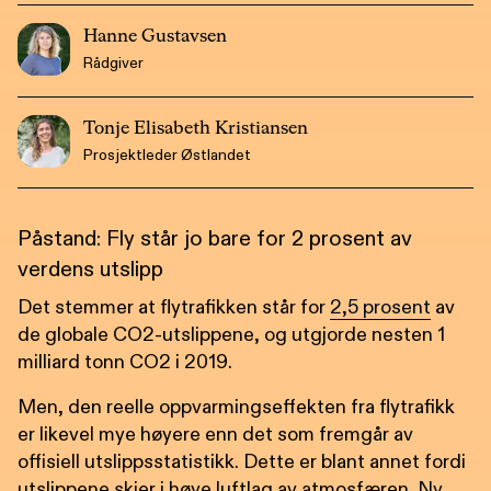
Hanne Gustavsen
Rådgiver
Tonje Elisabeth Kristiansen
Prosjektleder Østlandet
Påstand: Fly står jo bare for 2 prosent av
verdens utslipp
Det stemmer at flytrafikken står for
2,5 prosent
av
de globale CO2-utslippene, og utgjorde nesten 1
milliard tonn CO2 i 2019.
Men, den reelle oppvarmingseffekten fra flytrafikk
er likevel mye høyere enn det som fremgår av
offisiell utslippsstatistikk. Dette er blant annet fordi
utslippene skjer i høye luftlag av atmosfæren.
Ny