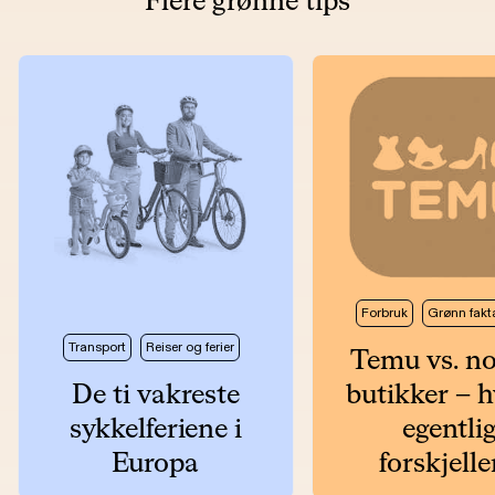
Flere grønne tips
Forbruk
Grønn fakt
Transport
Reiser og ferier
Temu vs. n
De ti vakreste
butikker – h
sykkelferiene i
egentli
Europa
forskjell