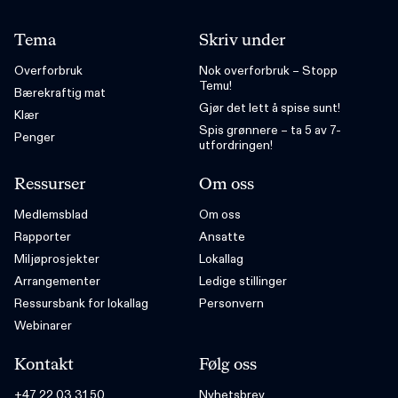
Tema
Skriv under
Overforbruk
Nok overforbruk – Stopp
Temu!
Bærekraftig mat
Gjør det lett å spise sunt!
Klær
Spis grønnere – ta 5 av 7-
Penger
utfordringen!
Ressurser
Om oss
Medlemsblad
Om oss
Rapporter
Ansatte
Miljøprosjekter
Lokallag
Arrangementer
Ledige stillinger
Ressursbank for lokallag
Personvern
Webinarer
Kontakt
Følg oss
+47 22 03 31 50
Nyhetsbrev