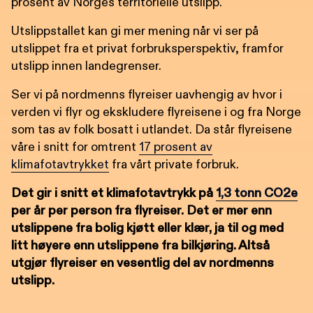
prosent av Norges territorielle utslipp.
Utslippstallet kan gi mer mening når vi ser på
utslippet fra et privat forbruksperspektiv, framfor
utslipp innen landegrenser.
Ser vi på nordmenns flyreiser uavhengig av hvor i
verden vi flyr og ekskludere flyreisene i og fra Norge
som tas av folk bosatt i utlandet. Da står flyreisene
våre i snitt for omtrent
17 prosent av
klimafotavtrykket
fra vårt private forbruk.
Det gir i snitt et klimafotavtrykk på
1,3 tonn CO2e
per år per person fra flyreiser. Det er mer enn
utslippene fra bolig kjøtt eller klær, ja til og med
litt høyere enn utslippene fra bilkjøring. Altså
utgjør flyreiser en vesentlig del av nordmenns
utslipp.