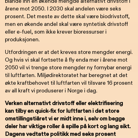
blande inn en økende mengde alternativt drivstoff i
årene mot 2050. I 2030 skal andelen være seks
prosent. Det meste av dette skal være biodrivstoff,
men en økende andel skal være syntetisk drivstoff
eller e-fuel, som ikke krever bioressurser i
produksjonen.
Utfordringen er at det kreves store mengder energi.
Og hvis vi skal fortsette å fly enda mer i årene mot
2050 vil vi trenge store mengder ny fornybar energi
til luftfarten. Miljødirektoratet har beregnet at det
økte kraftbehovet til luftfarten vil tilsvare 16 prosent
av all kraft vi produserer i Norge i dag.
Verken alternativt drivstoff eller elektrifisering
kan tilby en quick-fix for luftfarten i det store
omstillingstiåret vi er midt inne i, selv om begge
deler har viktige roller å spille på kort og lang sikt.
Dagens vedtatte politikk med seks prosent