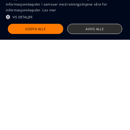
informasjonskapsler i samsvar med retningslinjene våre for
informasjonskapsler.
Les mer
VIS DETALJER
Design and code by Feed
GODTA ALLE
AVVIS ALLE