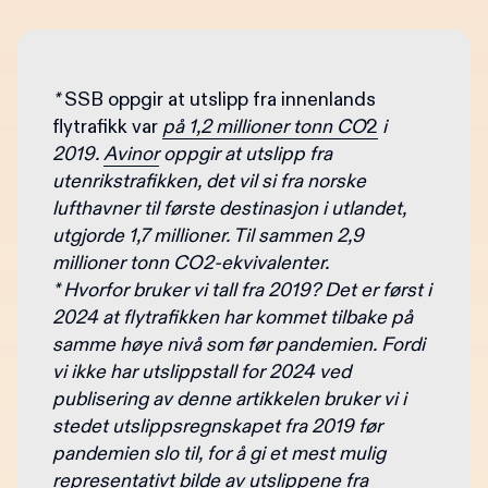
*
SSB oppgir at utslipp fra innenlands
flytrafikk var
på 1,2 millioner tonn CO
2
i
2019.
Avinor
oppgir at utslipp fra
utenrikstrafikken, det vil si fra norske
lufthavner til første destinasjon i utlandet,
utgjorde 1,7 millioner. Til sammen 2,9
millioner tonn CO2-ekvivalenter.
* Hvorfor bruker vi tall fra 2019?
Det er først i
2024 at flytrafikken har kommet tilbake på
samme høye nivå som før pandemien. Fordi
vi ikke har utslippstall for 2024 ved
publisering av denne artikkelen bruker vi i
stedet utslippsregnskapet fra 2019 før
pandemien slo til, for å gi et mest mulig
representativt bilde av utslippene fra