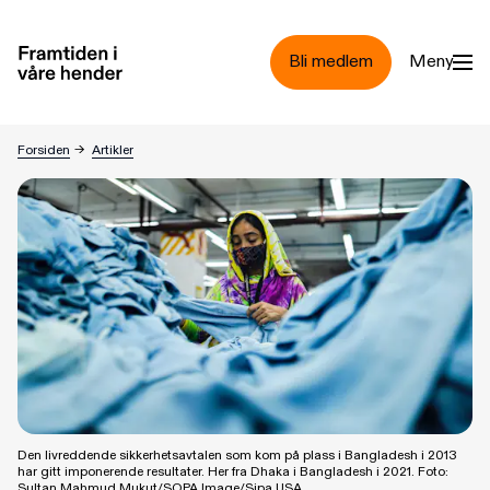
Hopp til hovedinnhold
Bli medlem
Meny
Pakistan trenger en livreddende sikkerhetsavtale
Forsiden
→
Artikler
Den livreddende sikkerhetsavtalen som kom på plass i Bangladesh i 2013
har gitt imponerende resultater. Her fra Dhaka i Bangladesh i 2021. Foto:
Sultan Mahmud Mukut/SOPA Image/Sipa USA