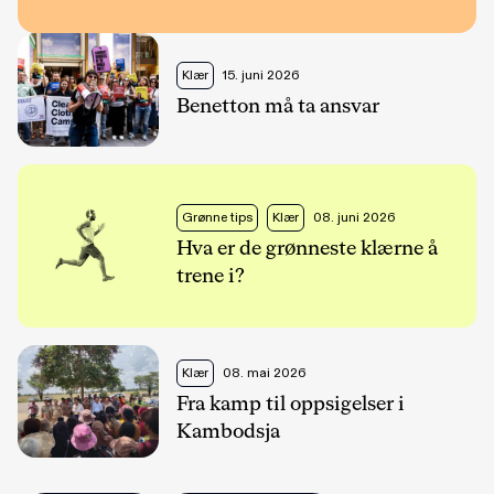
Klær
15. juni 2026
Benetton må ta ansvar
Grønne tips
Klær
08. juni 2026
Hva er de grønneste klærne å
trene i?
Klær
08. mai 2026
Fra kamp til oppsigelser i
Kambodsja