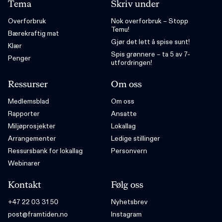
Tema
Skriv under
Overforbruk
Nok overforbruk – Stopp
Temu!
Bærekraftig mat
Gjør det lett å spise sunt!
Klær
Spis grønnere – ta 5 av 7-
Penger
utfordringen!
Ressurser
Om oss
Medlemsblad
Om oss
Rapporter
Ansatte
Miljøprosjekter
Lokallag
Arrangementer
Ledige stillinger
Ressursbank for lokallag
Personvern
Webinarer
Kontakt
Følg oss
+47 22 03 31 50
Nyhetsbrev
post@framtiden.no
Instagram