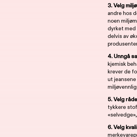
3. Velg milj
andre hos d
noen miljøm
dyrket med m
delvis av øk
produsenter 
4. Unngå sa
kjemisk beh
krever de fo
ut jeansene 
miljøvennlig
5. Velg råd
tykkere stof
«selvedge», 
6. Velg kvali
merkevarepr