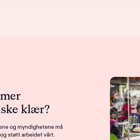
 mer
iske klær?
edene og myndighetene må
g støtt arbeidet vårt.