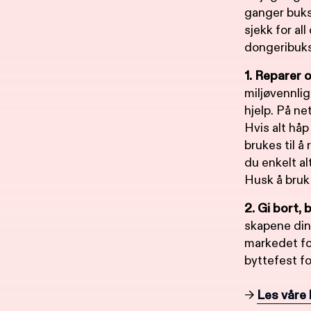
ganger bukse
sjekk for al
dongeribuks
1. Reparer 
miljøvennlig
hjelp. På ne
Hvis alt håp 
brukes til å
du enkelt al
Husk å bruk 
2. Gi bort, 
skapene dine
markedet for
byttefest fo
→
Les våre 