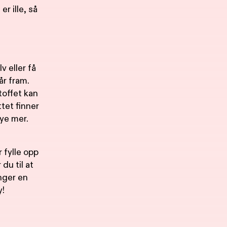
r ille, så
v eller få
år fram.
Stoffet kan
ttet finner
mye mer.
 fylle opp
du til at
anger en
y!