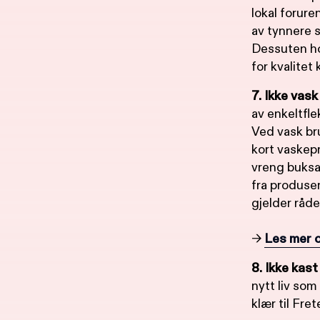
lokal forure
av tynnere 
Dessuten hol
for kvalitet 
7. Ikke vask
av enkeltfle
Ved vask br
kort vaskep
vreng buksa 
fra produse
gjelder råd
→
Les mer o
8. Ikke kast
nytt liv som
klær til Fret