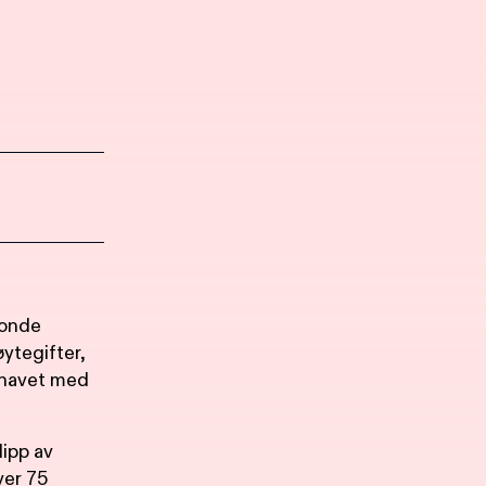
vonde
ytegifter,
r havet med
ipp av
ver 75