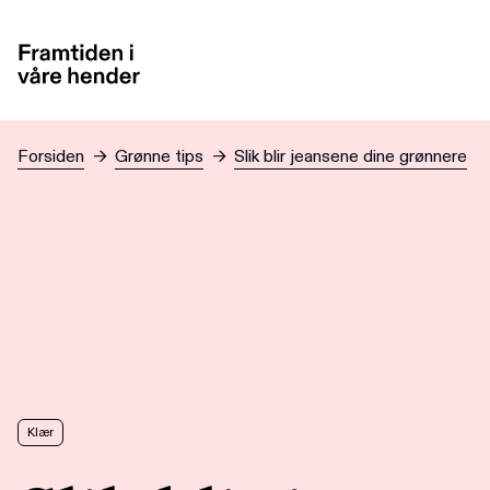
Hopp til hovedinnhold
Forsiden
→
Grønne tips
→
Slik blir jeansene dine grønnere
Klær