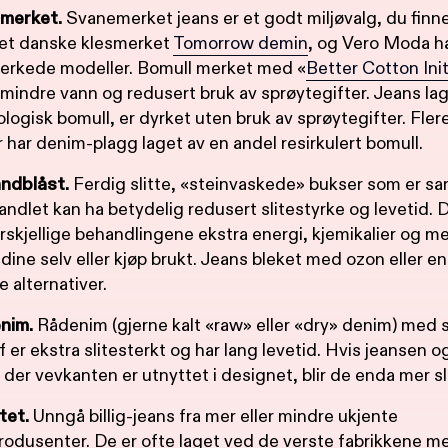
ømerket.
Svanemerket jeans er et godt miljøvalg, du finn
et danske klesmerket
Tomorrow demin
, og Vero Moda h
erkede modeller. Bomull merket med «
Better Cotton Init
indre vann og redusert bruk av sprøytegifter. Jeans lage
ologisk bomull, er dyrket uten bruk av sprøytegifter. Fler
har denim-plagg laget av en andel resirkulert bomull.
ndblåst.
Ferdig slitte, «steinvaskede» bukser som er san
andlet kan ha betydelig redusert slitestyrke og levetid.
rskjellige behandlingene ekstra energi, kjemikalier og mer
dine selv eller kjøp brukt. Jeans bleket med ozon eller e
e alternativer.
enim.
Rådenim (gjerne kalt «raw» eller «dry» denim) med s
f er ekstra slitesterkt og har lang levetid. Hvis jeansen o
der vevkanten er utnyttet i designet, blir de enda mer sl
tet.
Unngå billig-jeans fra mer eller mindre ukjente
odusenter. De er ofte laget ved de verste fabrikkene 