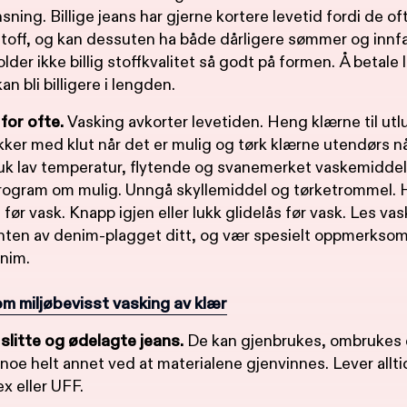
nsning. Billige jeans har gjerne kortere levetid fordi de of
stoff, og kan dessuten ha både dårligere sømmer og innf
der ikke billig stoffkvalitet så godt på formen. Å betale l
kan bli billigere i lengden.
 for ofte.
Vasking avkorter levetiden. Heng klærne til utl
kker med klut når det er mulig og tørk klærne utendørs n
uk lav temperatur, flytende og svanemerket vaskemiddel
rogram om mulig. Unngå skyllemiddel og tørketrommel. 
før vask. Knapp igjen eller lukk glidelås før vask. Les v
nten av denim-plagget ditt, og vær spesielt oppmerksom
enim.
m miljøbevisst vasking av klær
 slitte og ødelagte jeans.
De kan gjenbrukes, ombrukes el
 noe helt annet ved at materialene gjenvinnes. Lever alltid
ex eller UFF.