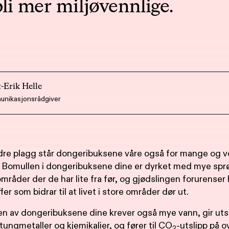
bli mer miljøvennlige.
-Erik Helle
nikasjonsrådgiver
dre plagg står dongeribuksene våre også for mange og 
. Bomullen i dongeribuksene dine er dyrket med mye sprø
mråder der de har lite fra før, og gjødslingen forurense
er som bidrar til at livet i store områder dør ut.
n av dongeribuksene dine krever også mye vann, gir utsl
 tungmetaller og kjemikalier, og fører til CO
-utslipp på o
2