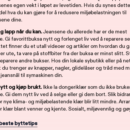
nes egen vekt i løpet av levetiden. Hvis du synes dette e
l del hva du kan gjøre for å redusere miljøbelastningen til
ene dine.
og lapp når du kan.
Jeansene du allerede har er de mest
e. Gi favorittbuksa nytt og forlenget liv ved å reparere sel
ttet finner du et utall videoer og artikler om hvordan du g
er ute, ta vare på stoffbiter fra der buksa er minst slitt. 
 reparere andre bukser. Hos din lokale sybutikk eller på ne
t du trenger av knapper, nagler, glidelåser og tråd med 
jeansnål til symaskinen din.
bytt og kjøp brukt.
Ikke la dongeriklær som du ikke bruker
. Gi dem nytt liv ved å selge eller gi dem bort. Slik bidrar 
 nye klima- og miljøbelastende klær blir litt mindre. Arr
r klær blant venner og kjente. Sosialt, miljøvennlig og gø
beste byttetips