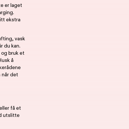
te er laget
arging.
itt ekstra
ufting, vask
år du kan.
 og bruk et
Husk å
askerådene
 når det
ler få et
 utslitte