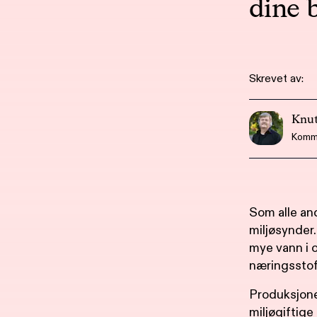
dine 
Skrevet av:
Knut
Kommu
Som alle an
miljøsynder
mye vann i o
næringsstoff
Produksjone
miljøgiftige