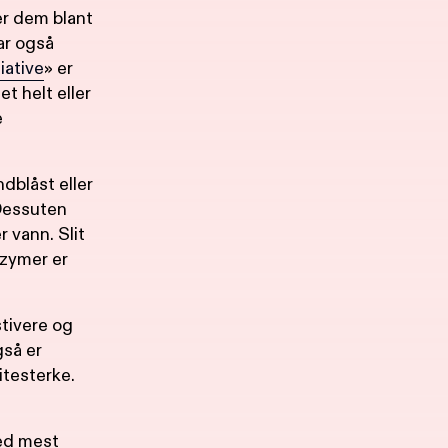
er dem blant
ar også
iative
» er
t helt eller
e
dblåst eller
 Dessuten
 vann. Slit
nzymer er
tivere og
gså er
itesterke.
med mest