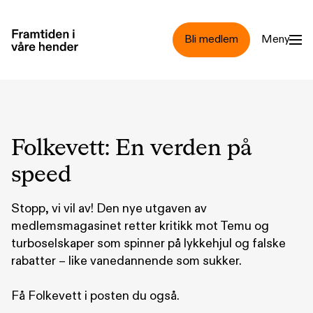
Hopp til hovedinnhold
Bli medlem
Meny
Folkevett: En verden på
speed
Stopp, vi vil av! Den nye utgaven av
medlemsmagasinet retter kritikk mot Temu og
turboselskaper som spinner på lykkehjul og falske
rabatter – like vanedannende som sukker.
Få Folkevett i posten du også.