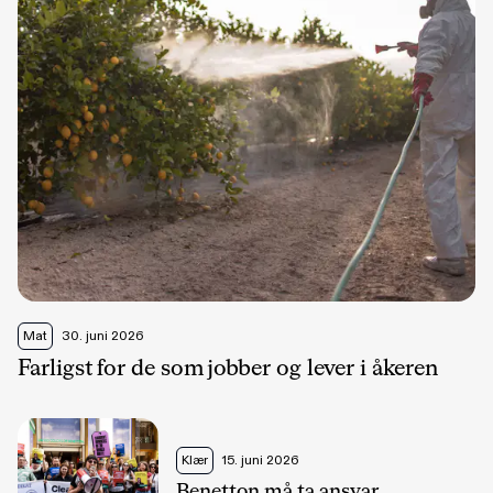
Mat
30. juni 2026
Farligst for de som jobber og lever i åkeren
Klær
15. juni 2026
Benetton må ta ansvar