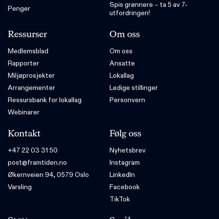
Spis grønnere – ta 5 av 7-
Penger
utfordringen!
Ressurser
Om oss
Medlemsblad
Om oss
Rapporter
Ansatte
Miljøprosjekter
Lokallag
Arrangementer
Ledige stillinger
Ressursbank for lokallag
Personvern
Webinarer
Kontakt
Følg oss
+47 22 03 31 50
Nyhetsbrev
post@framtiden.no
Instagram
Økernveien 94, 0579 Oslo
LinkedIn
Varsling
Facebook
TikTok