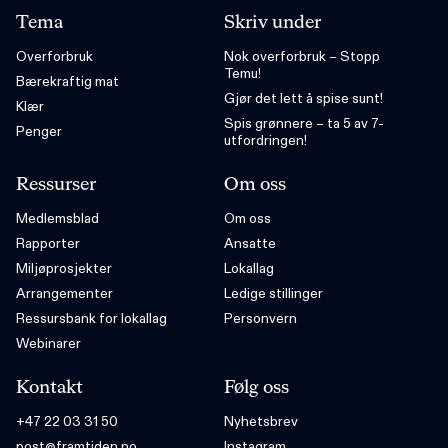
Tema
Skriv under
Overforbruk
Nok overforbruk – Stopp
Temu!
Bærekraftig mat
Gjør det lett å spise sunt!
Klær
Spis grønnere – ta 5 av 7-
Penger
utfordringen!
Ressurser
Om oss
Medlemsblad
Om oss
Rapporter
Ansatte
Miljøprosjekter
Lokallag
Arrangementer
Ledige stillinger
Ressursbank for lokallag
Personvern
Webinarer
Kontakt
Følg oss
+47 22 03 31 50
Nyhetsbrev
post@framtiden.no
Instagram