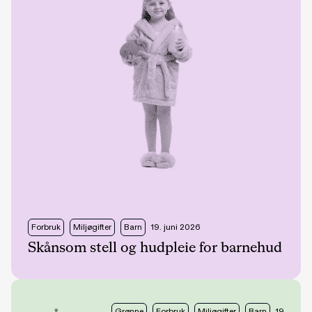
Forbruk
Miljøgifter
Barn
19. juni 2026
Skånsom stell og hudpleie for barnehud
Grønne
Forbruk
Miljøgifter
Barn
19.