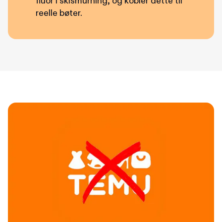
fluor i skismurning, og kobler dette til
reelle bøter.