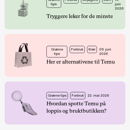
tips
juni
2026
Tryggere leker for de minste
Grønne
Forbruk
Klær
05. juni
tips
2026
Her er alternativene til Temu
Grønne tips
Forbruk
22. mai 2026
Hvordan spotte Temu på
loppis og bruktbutikken?