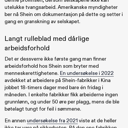
denne provinsen, dersom selskapene ikke kan
utelukke tvangsarbeid. Amerikanske myndigheter
ber nå Shein om dokumentasjon på dette og setter i
gang en granskning av selskapet.
Langt rulleblad med dårlige
arbeidsforhold
Det er dessverre ikke første gang man finner
arbeidsforhold hos Shein som bryter med
menneskerettighetene.
En undersøkelse i 2022
avdekket at arbeidere på Shein-fabrikker i Kina
jobbet 18-timers dager med bare én fridag i
måneden. I enkelte fabrikker fikk arbeiderne ingen
grunnlønn, og under 50 øre per plagg, mens de ble
bøtelagt tungt for feil i sømmene.
En annen
undersøkelse fra 2021
viste at de heller
ikke tar vare på sikkerheten. På den ene fabrikken