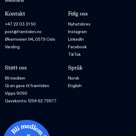
Webinarer
Kontakt
Følg oss
+47 22 03 31 50
Nyhetsbrev
post@framtiden.no
Instagram
Økernveien 94, 0579 Oslo
LinkedIn
Varsling
Facebook
TikTok
Støtt oss
Språk
Bli medlem
Norsk
Gi en gave til framtiden
English
Vipps 9090
Gavekonto: 1254 62 79977