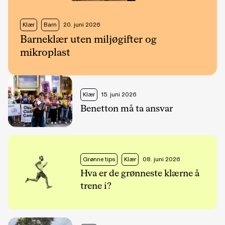
Klær
Barn
20. juni 2026
Barneklær uten miljøgifter og
mikroplast
Klær
15. juni 2026
Benetton må ta ansvar
Grønne tips
Klær
08. juni 2026
Hva er de grønneste klærne å
trene i?