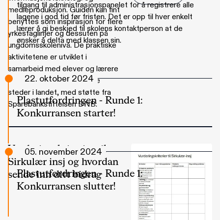
tilgang til administrasjonspanelet for å registrere alle
medieproduksjon. Guiden kan fint
lagene i god tid før fristen. Det er opp til hver enkelt
benyttes som inspirasjon for flere
lærer å gi beskjed til skolens kontaktperson at de
yrkesfaglinjer og dessuten på
ønsker å delta med klassen sin.
ungdomsskolenivå. De praktiske
aktivitetene er utviklet i
samarbeid med elever og lærere
22. oktober 2024
fra yrkesfagklasser fra ulike
steder i landet, med støtte fra
Plastutfordringen - Runde 1:
Sparebankstiftelsen DNB.
Konkurransen starter!
Vurderingskriterier til
05. november 2024
Sirkulær insj og hvordan
Plastutfordringen - Runde 1:
sende inn ditt bidrag
Konkurransen slutter!