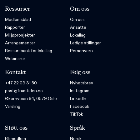
Ressurser
Om oss
Medlemsblad
Om oss
Rapporter
Ansatte
Miljøprosjekter
Lokallag
Arrangementer
Ledige stillinger
Ressursbank for lokallag
Personvern
Webinarer
Kontakt
Følg oss
+47 22 03 31 50
Nyhetsbrev
post@framtiden.no
Instagram
Økernveien 94, 0579 Oslo
LinkedIn
Varsling
Facebook
TikTok
Støtt oss
Språk
Bli medlem
Norsk