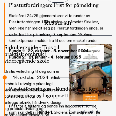
Plastutfordringen: Frist for påmelding
Skoleåret 24/25 gjennomfører vi to runder av
Plastutfordringen. Hvis skolen er påmeldt Sirkulær,
Ressurser
men ikke har meldt seg på Plastutfordringen enda, er
siste frist for påmelding 6. september. Skolens
kontaktperson melder fra til oss om ønsket runde:
Sirkulærguide - Tips til
Runde 1: 22. oktober - 5. november 2024
praktisk ombruk i
Runde 2: 21.
januar - 4. februar 2025
videregående skole
Gratis veiledning til deg som er
14. oktober 2024
VGS-lærer, med tips til praktisk
ombruk i utvalgte yrkesfag i
Plastutfordringen - Runde 1: Frist for
videregående skole: restaurant
innsending av lagoppsett
og matfag, bygg- og
anleggsteknikk, håndverk, design
Frist for å fullføre og sende inn lagoppsett for de
og produktutvikling og
 Last ned
som skal delta i
Runde 1
. Skolens kontaktperson får
informasjonsteknologi og