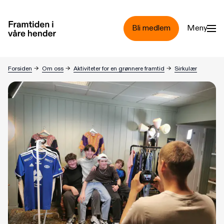
Hopp til hovedinnhold
Bli medlem
Meny
Infoside for Sirkulær 24/25
Forsiden
→
Om oss
→
Aktiviteter for en grønnere framtid
→
Sirkulær