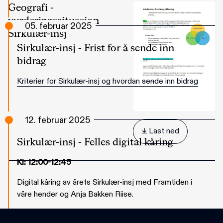
Geografi -
vurderingssituasjon
05. februar 2025
Sirkulær-insj
Sirkulær-insj - Frist for å sende inn
bidrag
Kriterier for Sirkulær-insj og hvordan sende inn bidrag
12. februar 2025
 Last ned
Sirkulær-insj - Felles digital kåring
Kl: 12:00-12:45
Digital kåring av årets Sirkulær-insj med Framtiden i
våre hender og Anja Bakken Riise.
Teams-lenke:
Bli med i møtet nå