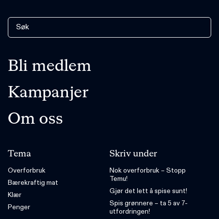
Registrer deg her
for å motta kalenderinvitasjon
direkte i innboksen.
Bli medlem
Kampanjer
Om oss
Tema
Skriv under
Overforbruk
Nok overforbruk – Stopp
Temu!
Bærekraftig mat
Gjør det lett å spise sunt!
Klær
Spis grønnere – ta 5 av 7-
Penger
utfordringen!