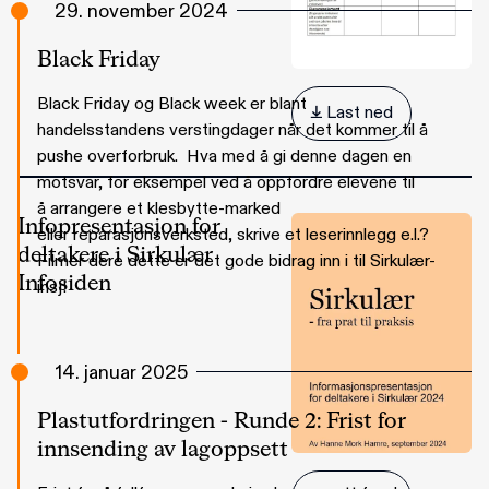
29. november 2024
Black Friday
Black Friday og Black week er blant
 Last ned
handelsstandens verstingdager når det kommer til å
pushe overforbruk. Hva med å gi denne dagen en
motsvar, for eksempel ved å oppfordre elevene til
å arrangere et klesbytte-marked
Infopresentasjon for
eller reparasjonsverksted, skrive et leserinnlegg e.l.?
deltakere i Sirkulær
Filmer dere dette er det gode bidrag inn i til Sirkulær-
Infosiden
insj!
14. januar 2025
Plastutfordringen - Runde 2: Frist for
innsending av lagoppsett