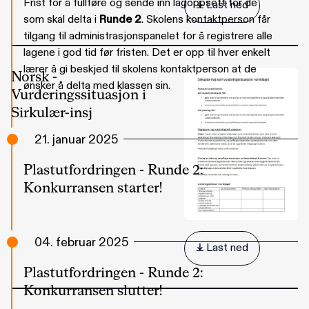
Frist for å fullføre og sende inn lagoppsett for de
 Last ned
som skal delta i
Runde 2
. Skolens kontaktperson får
tilgang til administrasjonspanelet for å registrere alle
lagene i god tid før fristen. Det er opp til hver enkelt
lærer å gi beskjed til skolens kontaktperson at de
Norsk -
ønsker å delta med klassen sin.
Vurderingssituasjon i
Sirkulær-insj
21. januar 2025
Plastutfordringen - Runde 2:
Konkurransen starter!
04. februar 2025
 Last ned
Plastutfordringen - Runde 2:
Konkurransen slutter!