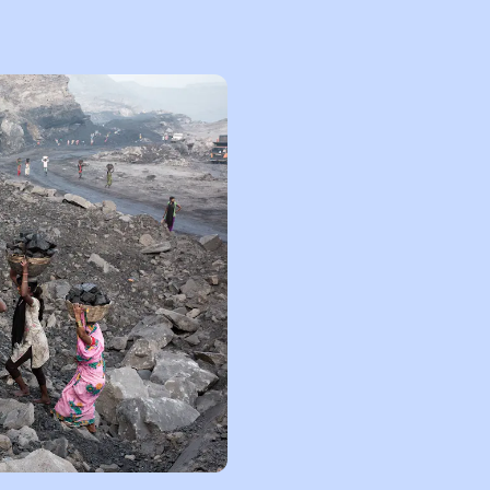
våre hender med flere har
dusere matsvinnet i
ær må bli dyrere og at