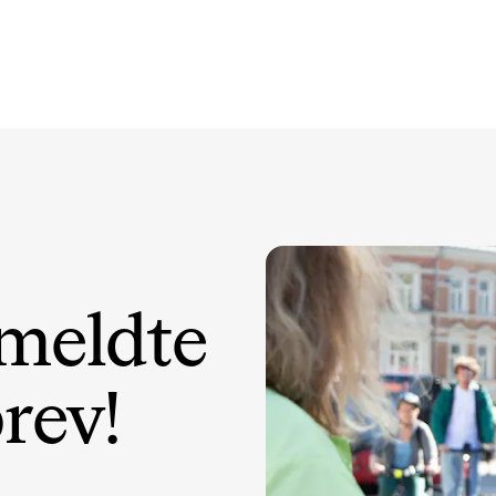
 meldte
rev!