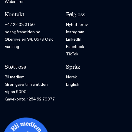
Webinarer
Kontakt
Følg oss
+47 22 03 31 50
Nyhetsbrev
post@framtiden.no
Instagram
Økernveien 94, 0579 Oslo
LinkedIn
Varsling
Facebook
TikTok
Støtt oss
Språk
Bli medlem
Norsk
Gi en gave til framtiden
English
Vipps 9090
Gavekonto: 1254 62 79977