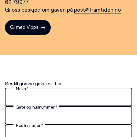
62 79977.
Gi oss beskjed om gaven på
post@framtiden.no
Gi med Vipps
Bestill grønne gavekort her
Navn
*
Gate og husnummer
*
Postnummer
*