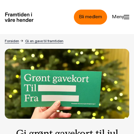
Hopp til hovedinnhold
Bli medlem
Meny
Gi grønt gavekort til jul
Forsiden
→
Gi en gave til framtiden