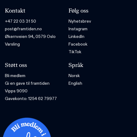
Kontakt
Følg oss
+47 22 03 31 50
Nyhetsbrev
post@framtiden.no
Instagram
Økernveien 94, 0579 Oslo
LinkedIn
Varsling
Facebook
TikTok
Støtt oss
Språk
Bli medlem
Norsk
Gi en gave til framtiden
English
Vipps 9090
Gavekonto: 1254 62 79977