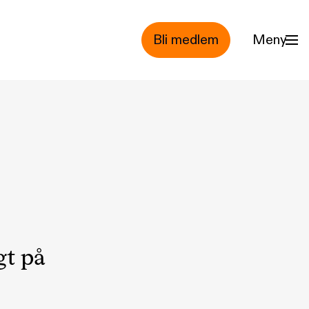
Bli medlem
Meny
gt på