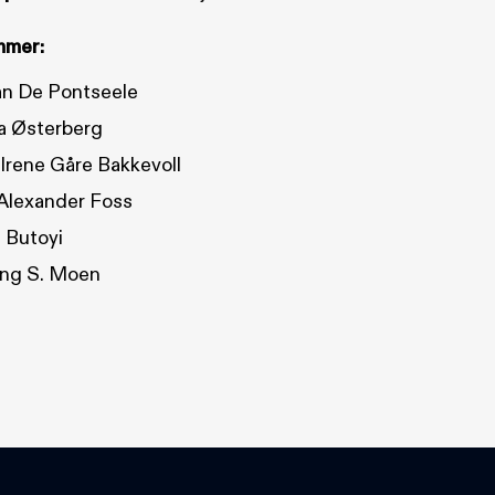
mmer:
an De Pontseele
ia Østerberg
Irene Gåre Bakkevoll
Alexander Foss
 Butoyi
ng S. Moen