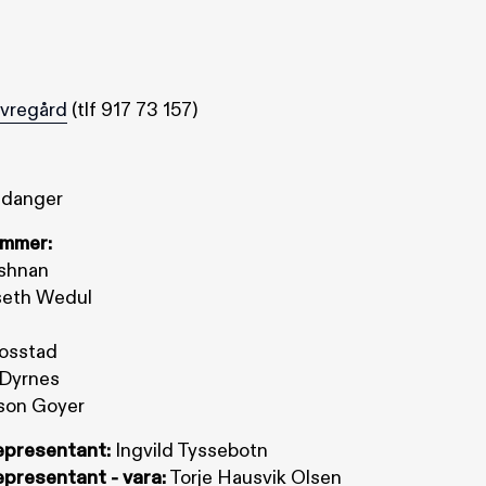
Øvregård
(tlf 917 73 157)
ndanger
mmer:
ishnan
seth Wedul
rosstad
 Dyrnes
son Goyer
epresentant:
Ingvild Tyssebotn
presentant - vara:
Torje Hausvik Olsen