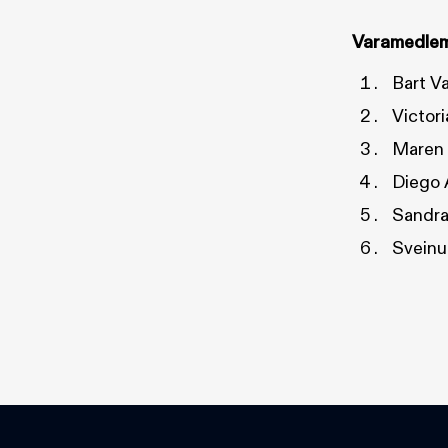
Varamedle
Bart V
Victor
Maren 
Diego 
Sandra
Sveinu