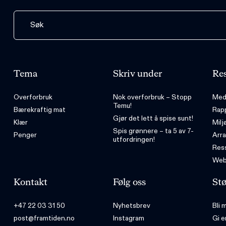
Tema
Skriv under
Res
Overforbruk
Nok overforbruk – Stopp
Med
Temu!
Bærekraftig mat
Rap
Gjør det lett å spise sunt!
Klær
Milj
Spis grønnere – ta 5 av 7-
Penger
Arr
utfordringen!
Ress
Web
Kontakt
Følg oss
Stø
+47 22 03 31 50
Nyhetsbrev
Bli
post@framtiden.no
Instagram
Gi e