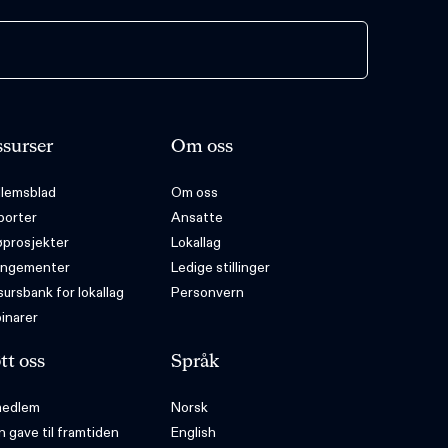
surser
Om oss
lemsblad
Om oss
porter
Ansatte
øprosjekter
Lokallag
angementer
Ledige stillinger
ursbank for lokallag
Personvern
inarer
tt oss
Språk
 medlem
Norsk
n gave til framtiden
English