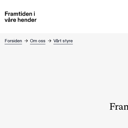
Hopp til hovedinnhold
Forsiden
→
Om oss
→
Vårt styre
Fram