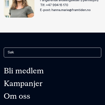
Fungerende avdelingsleder (i permisjon)
Tlf:
+47 994 15 170
E-post:
hanna.marie@framtiden.no
Bli medlem
Kampanjer
Om oss