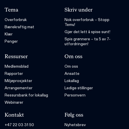
Tema
Skriv under
Overforbruk
Nok overforbruk – Stopp
Temu!
Bærekraftig mat
Gjør det lett å spise sunt!
Klær
Spis grønnere – ta 5 av 7-
Penger
utfordringen!
Ressurser
Om oss
Medlemsblad
Om oss
Rapporter
Ansatte
Miljøprosjekter
Lokallag
Arrangementer
Ledige stillinger
Ressursbank for lokallag
Personvern
Webinarer
Kontakt
Følg oss
+47 22 03 31 50
Nyhetsbrev