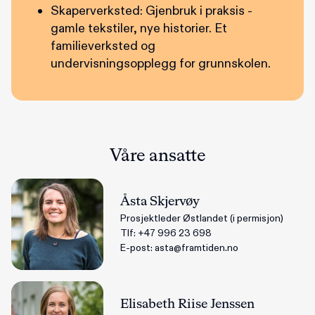
Skaperverksted: Gjenbruk i praksis -
gamle tekstiler, nye historier. Et
familieverksted og
undervisningsopplegg for grunnskolen.
Våre ansatte
Åsta Skjervøy
Prosjektleder Østlandet (i permisjon)
Tlf:
+47 996 23 698
E-post:
asta@framtiden.no
Elisabeth Riise Jenssen