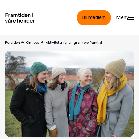
Hopp til hovedinnhold
Bli medlem
Meny
Regionkontor Østlandet
Forsiden
→
Om oss
→
Aktiviteter for en grønnere framtid