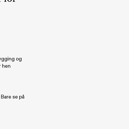
bygging og
r hen
 Bare se på