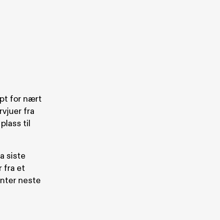
pt for nært
vjuer fra
lass til
a siste
 fra et
enter neste