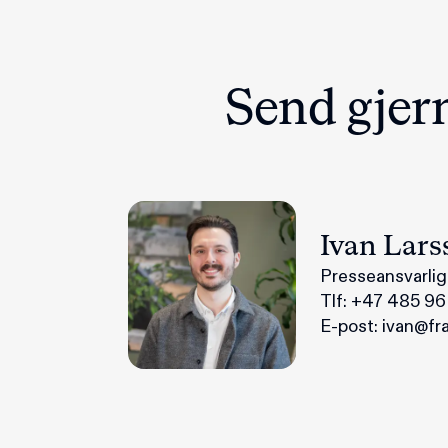
Send gjern
Ivan Lars
Presseansvarlig
Tlf:
+47 485 96
E-post:
ivan@fr