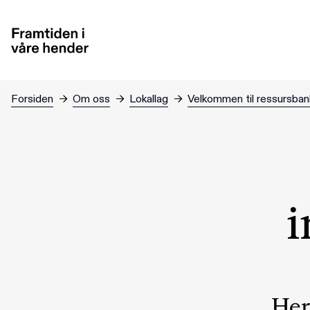
Hopp til hovedinnhold
Forsiden
→
Om oss
→
Lokallag
→
Velkommen til ressursba
i
Her 