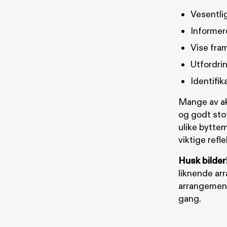
Vesentli
Informer
Vise fra
Utfordrin
Identifik
Mange av akt
og godt stof
ulike byttem
viktige refl
Husk bilder
liknende arr
arrangement
gang.