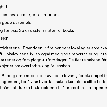
ghet
e om hva som skjer i samfunnet
m gode eksempler
g for oss: Se oss selv fra utenfor bobla.
asjon
ivitetene i Framtiden i våre henders lokallag er som ska
f. Lokalavisene fylles også med gode reportasjer og inter
arkeder og fem plagg-utfordringer. De fleste sakene får p
eksjoner om overforbruk og fellesskap.
!
Send gjerne med bilder av noe relevant, for eksempel fr
angement, for å vise hvordan saken kan bli. Ta alltid bilder
 sånn at du kan bruke bildene til å promotere arrangem