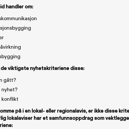
id handler om:
kommunikasjon
sjonsbygging
er
påvirkning
sbygging
 de viktigste nyhetskriteriene disse:
n gått?
n nyhet?
 konflikt
komme på i en lokal- eller regionalavis, er ikke disse krite
rlig lokalaviser har et samfunnsoppdrag som vektlegge
riene: