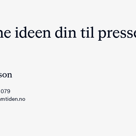
e ideen din til press
son
 079
amtiden.no