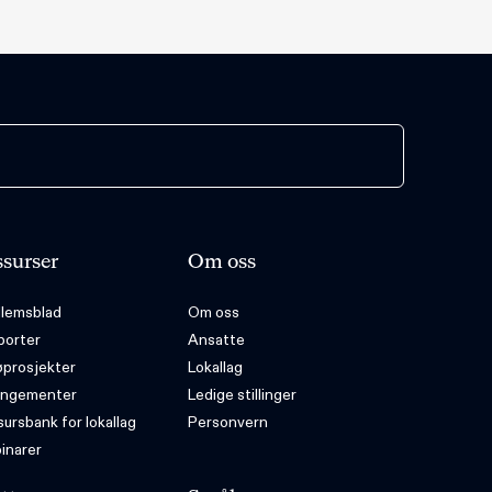
surser
Om oss
lemsblad
Om oss
porter
Ansatte
øprosjekter
Lokallag
angementer
Ledige stillinger
ursbank for lokallag
Personvern
inarer