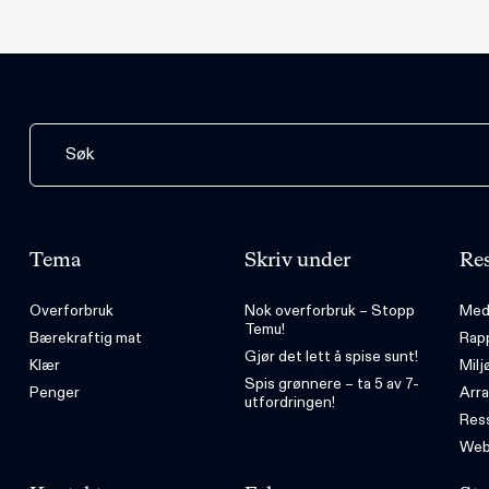
Tema
Skriv under
Res
Overforbruk
Nok overforbruk – Stopp
Med
Temu!
Bærekraftig mat
Rap
Gjør det lett å spise sunt!
Klær
Milj
Spis grønnere – ta 5 av 7-
Penger
Arr
utfordringen!
Ress
Web