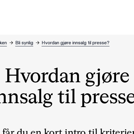
nken
→
Bli synlig
→
Hvordan gjøre innsalg til presse?
Hvordan gjøre
nnsalg til press
får du en kort intro til kriterie