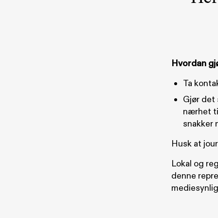
Hvordan gjø
Ta konta
Gjør det 
nærhet ti
snakker 
Husk at jour
Lokal og reg
denne repre
mediesynlig