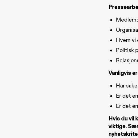
Pressearbe
Medlems
Organisa
Hvem vi 
Politisk 
Relasjon
Vanligvis er
Har sake
Er det e
Er det en
Hvis du vil 
viktige. Sæ
nyhetskrite