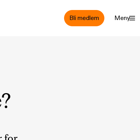
Bli medlem
Meny
e?
r for