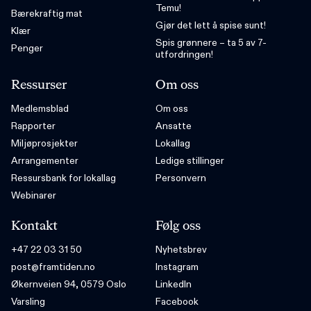
Temu!
Bærekraftig mat
Gjør det lett å spise sunt!
Klær
Spis grønnere – ta 5 av 7-
Penger
utfordringen!
Ressurser
Om oss
Medlemsblad
Om oss
Rapporter
Ansatte
Miljøprosjekter
Lokallag
Arrangementer
Ledige stillinger
Ressursbank for lokallag
Personvern
Webinarer
Kontakt
Følg oss
+47 22 03 31 50
Nyhetsbrev
post@framtiden.no
Instagram
Økernveien 94, 0579 Oslo
LinkedIn
Varsling
Facebook