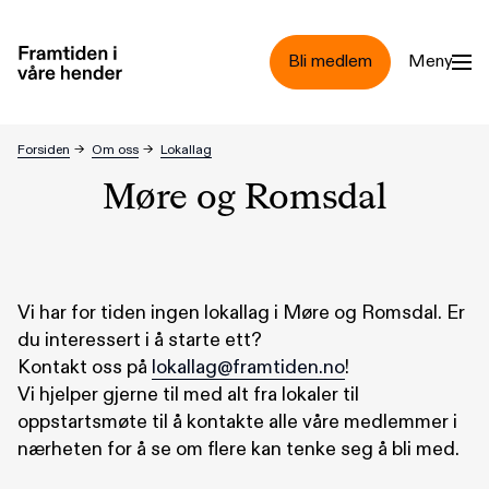
Hopp til hovedinnhold
Bli medlem
Meny
Møre og Romsdal
Forsiden
→
Om oss
→
Lokallag
Møre og Romsdal
Vi har for tiden ingen lokallag i Møre og Romsdal. Er
du interessert i å starte ett?
Kontakt oss på
lokallag@framtiden.no
!
Vi hjelper gjerne til med alt fra lokaler til
oppstartsmøte til å kontakte alle våre medlemmer i
nærheten for å se om flere kan tenke seg å bli med.