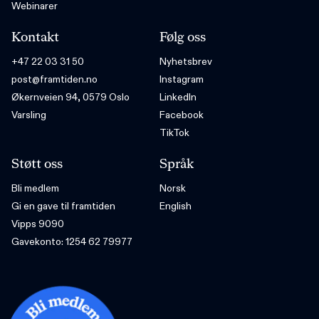
Webinarer
Kontakt
Følg oss
+47 22 03 31 50
Nyhetsbrev
post@framtiden.no
Instagram
Økernveien 94, 0579 Oslo
LinkedIn
Varsling
Facebook
TikTok
Støtt oss
Språk
Bli medlem
Norsk
Gi en gave til framtiden
English
Vipps 9090
Gavekonto: 1254 62 79977