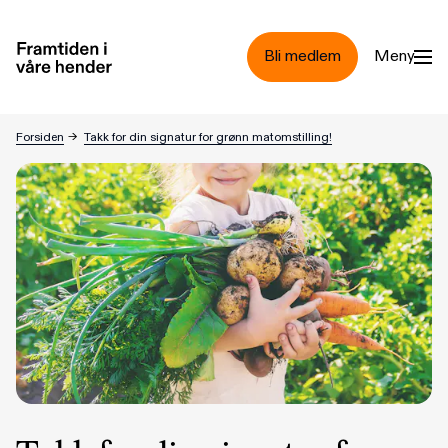
Hopp til hovedinnhold
Bli medlem
Meny
Forsiden
→
Takk for din signatur for grønn matomstilling!