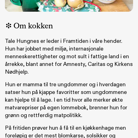
Om kokken
Tale Hungnes er leder i Framtiden i våre hender.
Hun har jobbet med miljø, internasjonale
menneskerettigheter og mot sult i fattige land i en
årrekke, blant annet for Amnesty, Caritas og Kirkens
Nødhjelp.
Hun er mamma til tre ungdommer og i hverdagen
satser hun på kjappe favoritter som ungdommene
kan hjelpe til å lage. I en tid hvor alle merker økte
matvarepriser på egen lommebok, brenner hun for
grønn og rettferdig matpolitikk.
På fritiden prøver hun å få til en kjøkkenhage men
foreløpig er det mest blomkarse, solsikker og