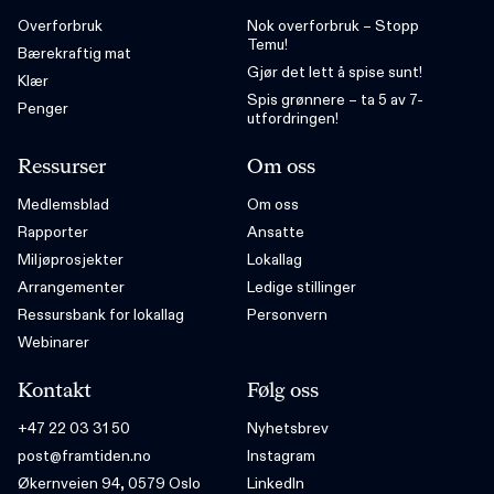
Overforbruk
Nok overforbruk – Stopp
Temu!
Bærekraftig mat
Gjør det lett å spise sunt!
Klær
Spis grønnere – ta 5 av 7-
Penger
utfordringen!
Ressurser
Om oss
Medlemsblad
Om oss
Rapporter
Ansatte
Miljøprosjekter
Lokallag
Arrangementer
Ledige stillinger
Ressursbank for lokallag
Personvern
Webinarer
Kontakt
Følg oss
+47 22 03 31 50
Nyhetsbrev
post@framtiden.no
Instagram
Økernveien 94, 0579 Oslo
LinkedIn