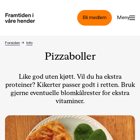
Hopp til hovedinnhold
Bli medlem
Meny
Pizzaboller
Forsiden
→
Info
Pizzaboller
Like god uten kjøtt. Vil du ha ekstra
proteiner? Kikerter passer godt i retten. Bruk
gjerne eventuelle blomkålrester for ekstra
vitaminer.