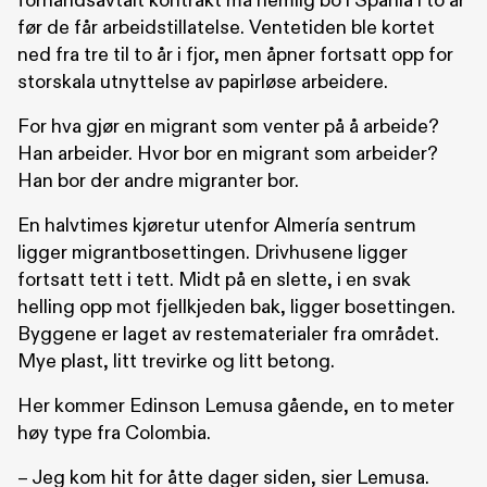
forhåndsavtalt kontrakt må nemlig bo i Spania i to år
før de får arbeidstillatelse. Ventetiden ble kortet
ned fra tre til to år i fjor, men åpner fortsatt opp for
storskala utnyttelse av papirløse arbeidere.
For hva gjør en migrant som venter på å arbeide?
Han arbeider. Hvor bor en migrant som arbeider?
Han bor der andre migranter bor.
En halvtimes kjøretur utenfor Almería sentrum
ligger migrantbosettingen. Drivhusene ligger
fortsatt tett i tett. Midt på en slette, i en svak
helling opp mot fjellkjeden bak, ligger bosettingen.
Byggene er laget av restematerialer fra området.
Mye plast, litt trevirke og litt betong.
Her kommer Edinson Lemusa gående, en to meter
høy type fra Colombia.
– Jeg kom hit for åtte dager siden, sier Lemusa.