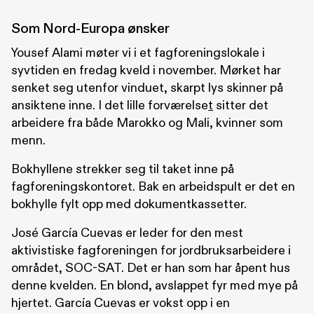
Som Nord-Europa ønsker
Yousef Alami møter vi i et fagforeningslokale i
syvtiden en fredag kveld i november. Mørket har
senket seg utenfor vinduet, skarpt lys skinner på
ansiktene inne. I det lille forværelse
t
sitter det
arbeidere fra både Marokko og Mali, kvinner som
menn.
Bokhyllene strekker seg til taket inne på
fagforeningskontoret. Bak en arbeidspult er det en
bokhylle fylt opp med dokumentkassetter.
José García Cuevas er leder for den mest
aktivistiske fagforeningen for jordbruksarbeidere i
området, SOC-SAT. Det er han som har åpent hus
denne kvelden. En blond, avslappet fyr med mye på
hjertet. García Cuevas er vokst opp i en