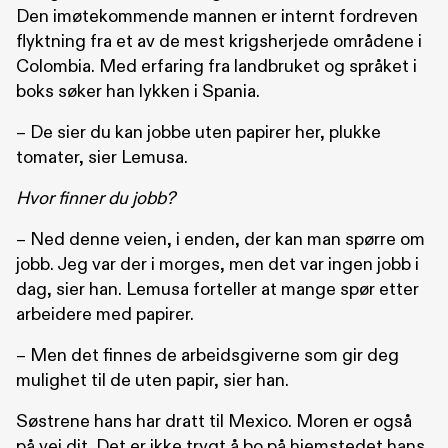
Den imøtekommende mannen er internt fordreven
flyktning fra et av de mest krigsherjede områdene i
Colombia. Med erfaring fra landbruket og språket i
boks søker han lykken i Spania.
– De sier du kan jobbe uten papirer her, plukke
tomater, sier Lemusa.
Hvor finner du jobb?
– Ned denne veien, i enden, der kan man spørre om
jobb. Jeg var der i morges, men det var ingen jobb i
dag, sier han. Lemusa forteller at mange spør etter
arbeidere med papirer.
– Men det finnes de arbeidsgiverne som gir deg
mulighet til de uten papir, sier han.
Søstrene hans har dratt til Mexico. Moren er også
på vei dit. Det er ikke trygt å bo på hjemstedet hans