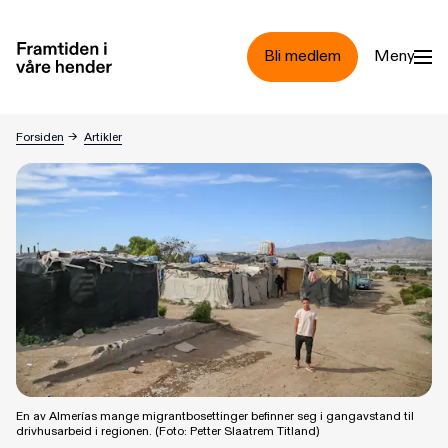
Hopp til hovedinnhold
Bli medlem
Meny
Bryter menneskerettigheter i Spania
Forsiden
→
Artikler
En av Almerías mange migrantbosettinger befinner seg i gangavstand til
drivhusarbeid i regionen. (Foto: Petter Slaatrem Titland)