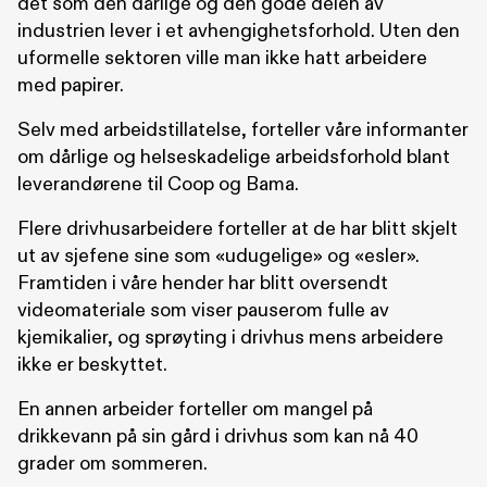
det som den dårlige og den gode delen av
industrien lever i et avhengighetsforhold. Uten den
uformelle sektoren ville man ikke hatt arbeidere
med papirer.
Selv med arbeidstillatelse, forteller våre informanter
om dårlige og helseskadelige arbeidsforhold blant
leverandørene til Coop og Bama.
Flere drivhusarbeidere forteller at de har blitt skjelt
ut av sjefene sine som «udugelige» og «esler».
Framtiden i våre hender har blitt oversendt
videomateriale som viser pauserom fulle av
kjemikalier, og sprøyting i drivhus mens arbeidere
ikke er beskyttet.
En annen arbeider forteller om mangel på
drikkevann på sin gård i drivhus som kan nå 40
grader om sommeren.