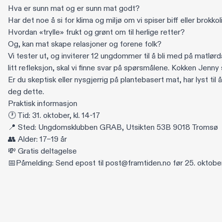
Hva er sunn mat og er sunn mat godt?
Har det noe å si for klima og miljø om vi spiser biff eller brokkol
Hvordan «trylle» frukt og grønt om til herlige retter?
Og, kan mat skape relasjoner og forene folk?
Vi tester ut, og inviterer 12 ungdommer til å bli med på mat
litt refleksjon, skal vi finne svar på spørsmålene. Kokken Jenny 
Er du skeptisk eller nysgjerrig på plantebasert mat, har lyst til 
deg dette.
Praktisk informasjon
🕐 Tid: 31. oktober, kl. 14-17
📍 Sted: Ungdomsklubben GRAB, Utsikten 53B 9018 Tromsø
👥 Alder: 17–19 år
💸 Gratis deltagelse
📅Påmelding: Send epost til
post@framtiden.no
før 25. oktobe