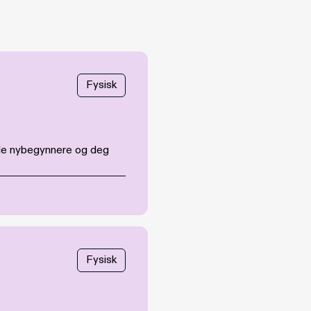
Fysisk
både nybegynnere og deg
Fysisk