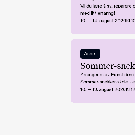
Vil du lære å sy, reparer
med litt erfaring!
10.
—
14. august 2026
Kl
1
Annet
Sommer-snekk
Arrangeres av Framtiden 
Sommer-snekker-skole - en 
10.
—
13. august 2026
Kl
1