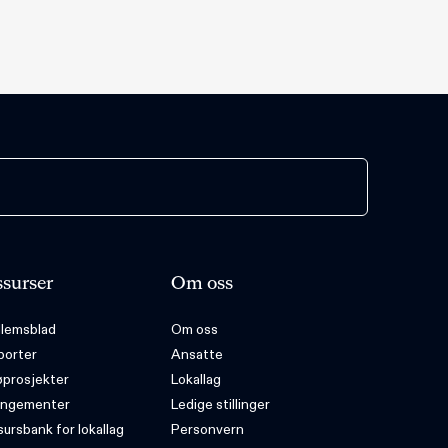
surser
Om oss
lemsblad
Om oss
porter
Ansatte
øprosjekter
Lokallag
angementer
Ledige stillinger
ursbank for lokallag
Personvern