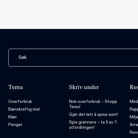
Tema
Skriv under
Res
Overforbruk
Nok overforbruk – Stopp
Med
Temu!
Bærekraftig mat
Rap
Gjør det lett å spise sunt!
Klær
Milj
Spis grønnere – ta 5 av 7-
Penger
Arr
utfordringen!
Ress