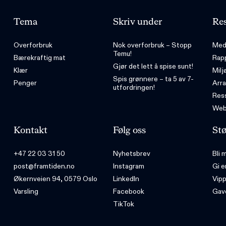
Tema
Skriv under
Res
Overforbruk
Nok overforbruk – Stopp
Med
Temu!
Bærekraftig mat
Rap
Gjør det lett å spise sunt!
Klær
Milj
Spis grønnere – ta 5 av 7-
Penger
Arr
utfordringen!
Ress
Web
Kontakt
Følg oss
Stø
+47 22 03 31 50
Nyhetsbrev
Bli
post@framtiden.no
Instagram
Gi e
Økernveien 94, 0579 Oslo
LinkedIn
Vip
Varsling
Facebook
Gav
TikTok