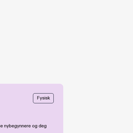
Fysisk
både nybegynnere og deg