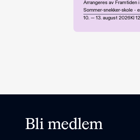
Arrangeres av Framtiden 
Sommer-snekker-skole - en 
10.
—
13. august 2026
Kl
1
Bli medlem