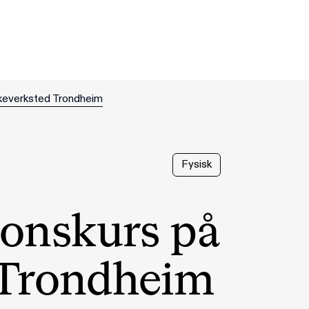
lkeverksted Trondheim
Fysisk
jonskurs på
 Trondheim