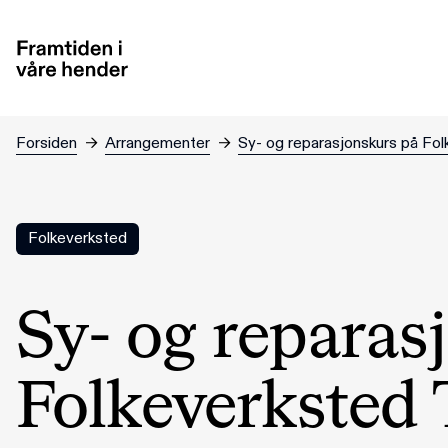
Hopp til hovedinnhold
Forsiden
→
Arrangementer
→
Sy- og reparasjonskurs på Fo
Folkeverksted
Sy- og reparas
Folkeverksted