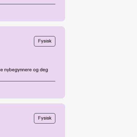
Fysisk
både nybegynnere og deg
Fysisk