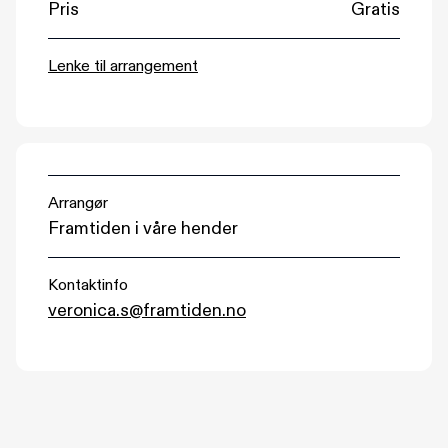
Pris
Gratis
(åpnes i nytt vindu)
Lenke til arrangement
Arrangør
Framtiden i våre hender
Kontaktinfo
veronica.s@framtiden.no