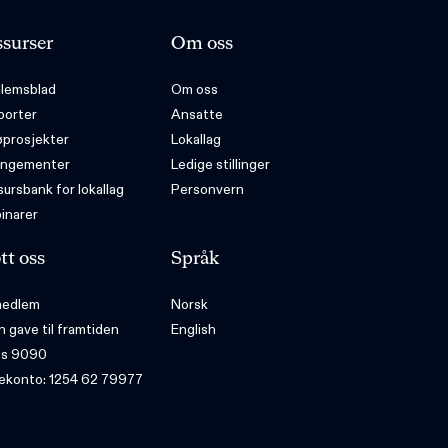
surser
Om oss
lemsblad
Om oss
porter
Ansatte
øprosjekter
Lokallag
angementer
Ledige stillinger
ursbank for lokallag
Personvern
inarer
tt oss
Språk
 medlem
Norsk
n gave til framtiden
English
ps 9090
ekonto: 1254 62 79977