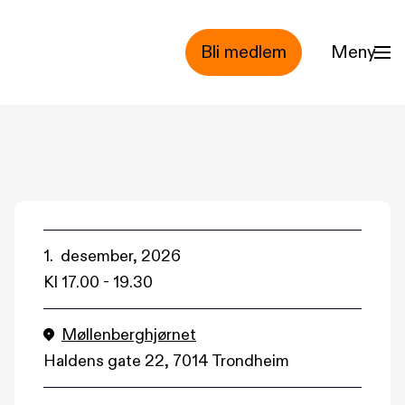
Bli medlem
Meny
1. desember, 2026
Kl
17.00
-
19.30
(åpnes i nytt vindu)
Møllenberghjørnet
Haldens gate 22, 7014 Trondheim