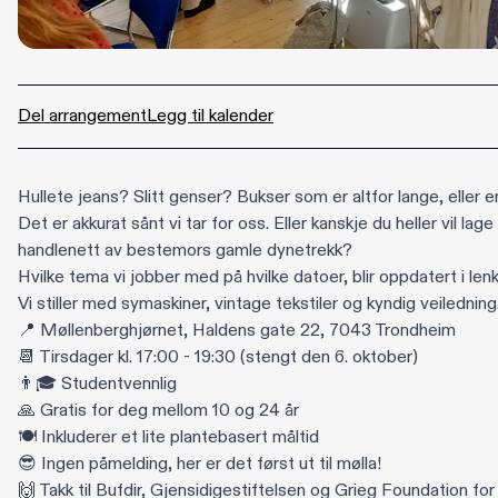
Del arrangement
Legg til kalender
Hullete jeans? Slitt genser? Bukser som er altfor lange, eller en
Det er akkurat sånt vi tar for oss. Eller kanskje du heller vil lag
handlenett av bestemors gamle dynetrekk?
Hvilke tema vi jobber med på hvilke datoer, blir oppdatert i len
Vi stiller med symaskiner, vintage tekstiler og kyndig veiledning
📍 Møllenberghjørnet, Haldens gate 22, 7043 Trondheim
📆 Tirsdager kl. 17:00 - 19:30 (stengt den 6. oktober)
👨🎓 Studentvennlig
🙏 Gratis for deg mellom 10 og 24 år
🍽️ Inkluderer et lite plantebasert måltid
😎 Ingen påmelding, her er det først ut til mølla!
🙌 Takk til Bufdir, Gjensidigestiftelsen og Grieg Foundation for 