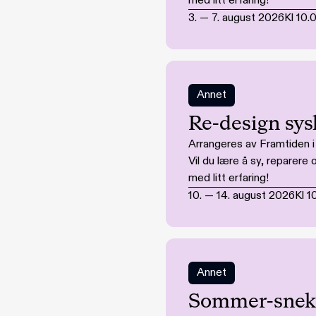
med litt erfaring!
3.
—
7. august 2026
Kl
10.
Annet
Re-design sys
Arrangeres av Framtiden 
Vil du lære å sy, reparer
med litt erfaring!
10.
—
14. august 2026
Kl
1
Annet
Sommer-snekk