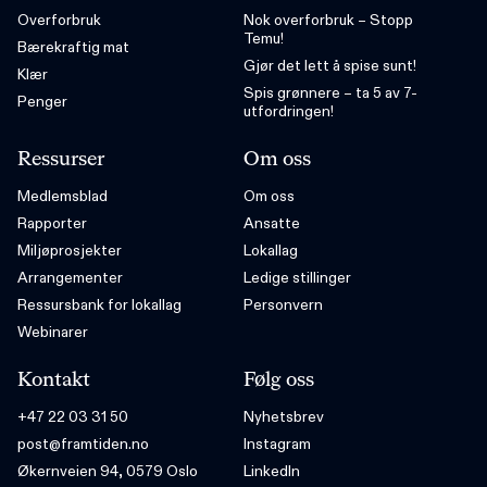
Overforbruk
Nok overforbruk – Stopp
Temu!
Bærekraftig mat
Gjør det lett å spise sunt!
Klær
Spis grønnere – ta 5 av 7-
Penger
utfordringen!
Ressurser
Om oss
Medlemsblad
Om oss
Rapporter
Ansatte
Miljøprosjekter
Lokallag
Arrangementer
Ledige stillinger
Ressursbank for lokallag
Personvern
Webinarer
Kontakt
Følg oss
+47 22 03 31 50
Nyhetsbrev
post@framtiden.no
Instagram
Økernveien 94, 0579 Oslo
LinkedIn