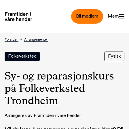
Hopp til hovedinnhold
Bli medlem
Meny
Sy- og reparasjonskurs på Folkeverksted Trondheim
Forsiden
→
Arrangementer
Folkeverksted
Fysisk
Sy- og reparasjonskurs
på Folkeverksted
Trondheim
Arrangeres av Framtiden i våre hender