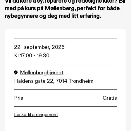
Vil du lære å sy, reparere og redesigne klær? Bli
med på kurs på Møllenberg, perfekt for både
nybegynnere og deg med litt erfaring.
22. september, 2026
Kl
17.00
-
19.30
(åpnes i nytt vindu)
Møllenberghjørnet
Haldens gate 22, 7014 Trondheim
Pris
Gratis
(åpnes i nytt vindu)
Lenke til arrangement