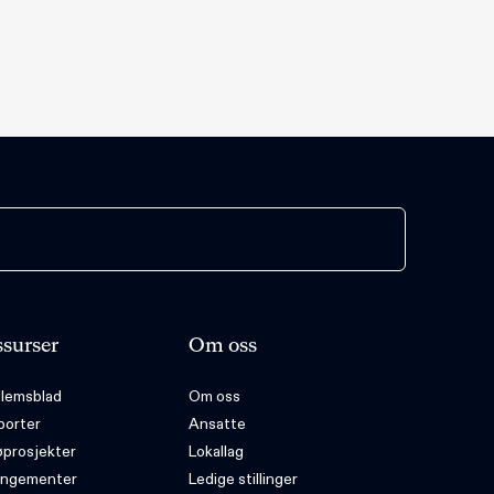
surser
Om oss
lemsblad
Om oss
porter
Ansatte
øprosjekter
Lokallag
angementer
Ledige stillinger