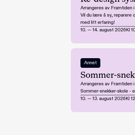
Arrangeres av Framtiden 
Vil du lære å sy, reparer
med litt erfaring!
10.
—
14. august 2026
Kl
1
Annet
Sommer-snekk
Arrangeres av Framtiden 
Sommer-snekker-skole - en 
10.
—
13. august 2026
Kl
1