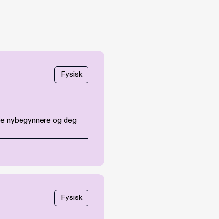
Fysisk
både nybegynnere og deg
Fysisk