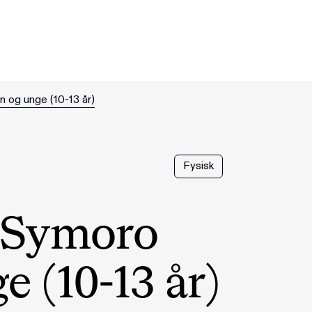
n og unge (10-13 år)
Fysisk
: Symoro
e (10-13 år)