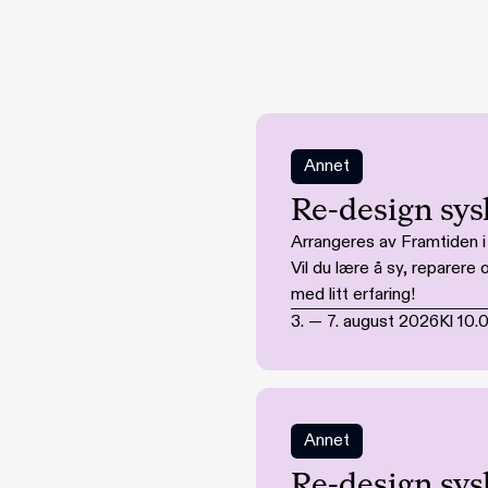
Annet
Re-design sys
Arrangeres av Framtiden 
Vil du lære å sy, reparer
med litt erfaring!
3.
—
7. august 2026
Kl
10.
Annet
Re-design sys