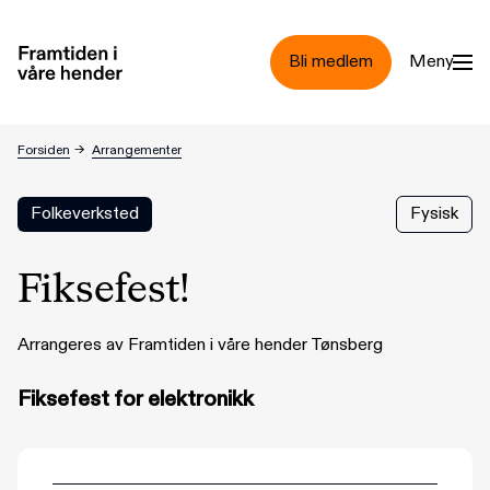
Hopp til hovedinnhold
Bli medlem
Meny
Fiksefest!
Forsiden
→
Arrangementer
Folkeverksted
Fysisk
Fiksefest!
Arrangeres av Framtiden i våre hender Tønsberg
Fiksefest for elektronikk