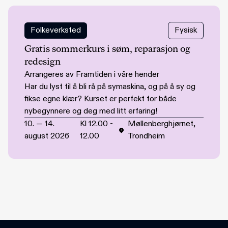
Folkeverksted
Fysisk
Gratis sommerkurs i søm, reparasjon og
redesign
Arrangeres av Framtiden i våre hender
Har du lyst til å bli rå på symaskina, og på å sy og
fikse egne klær? Kurset er perfekt for både
nybegynnere og deg med litt erfaring!
10.
—
14.
Kl
12.00
-
Møllenberghjørnet,
august 2026
12.00
Trondheim