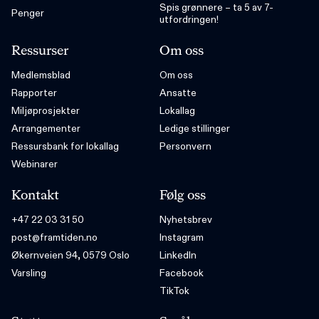
Spis grønnere – ta 5 av 7-
Penger
utfordringen!
Ressurser
Om oss
Medlemsblad
Om oss
Rapporter
Ansatte
Miljøprosjekter
Lokallag
Arrangementer
Ledige stillinger
Ressursbank for lokallag
Personvern
Webinarer
Kontakt
Følg oss
+47 22 03 31 50
Nyhetsbrev
post@framtiden.no
Instagram
Økernveien 94, 0579 Oslo
LinkedIn
Varsling
Facebook
TikTok