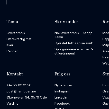
Tema
Skriv under
Res
Overforbruk
Nok overforbruk – Stopp
Med
Temu!
Bærekraftig mat
Rap
Gjør det lett å spise sunt!
Klær
Milj
Spis grønnere – ta 5 av 7-
Penger
Arr
utfordringen!
Ress
Web
Kontakt
Følg oss
Stø
+47 22 03 31 50
Nyhetsbrev
Bli
post@framtiden.no
Instagram
Gi e
Økernveien 94, 0579 Oslo
LinkedIn
Vip
Varsling
Facebook
Gav