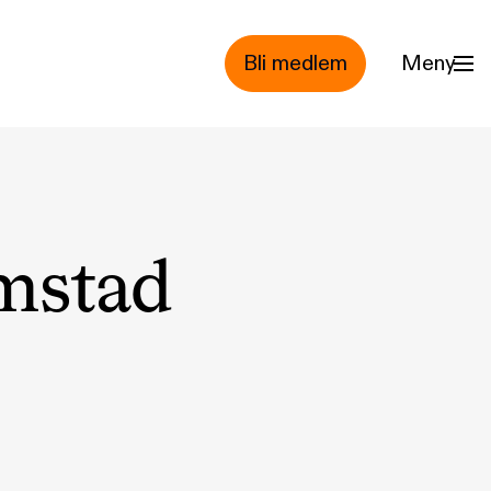
Bli medlem
Meny
mstad