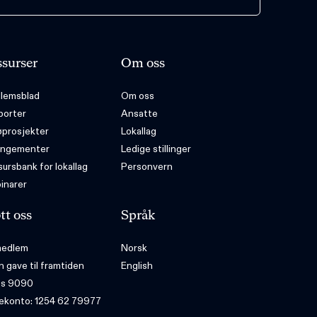
surser
Om oss
lemsblad
Om oss
porter
Ansatte
øprosjekter
Lokallag
angementer
Ledige stillinger
ursbank for lokallag
Personvern
inarer
tt oss
Språk
 medlem
Norsk
n gave til framtiden
English
ps 9090
ekonto: 1254 62 79977