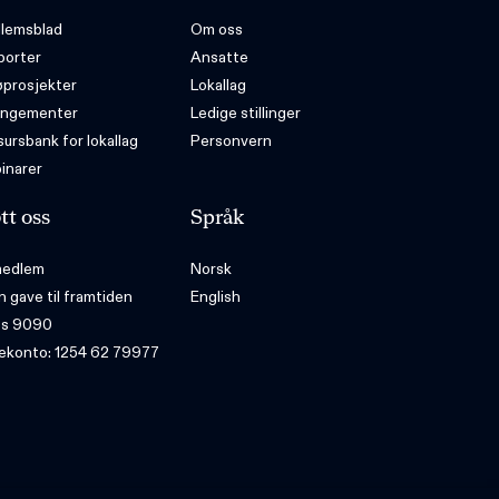
lemsblad
Om oss
porter
Ansatte
øprosjekter
Lokallag
angementer
Ledige stillinger
ursbank for lokallag
Personvern
inarer
tt oss
Språk
 medlem
Norsk
n gave til framtiden
English
ps 9090
ekonto: 1254 62 79977