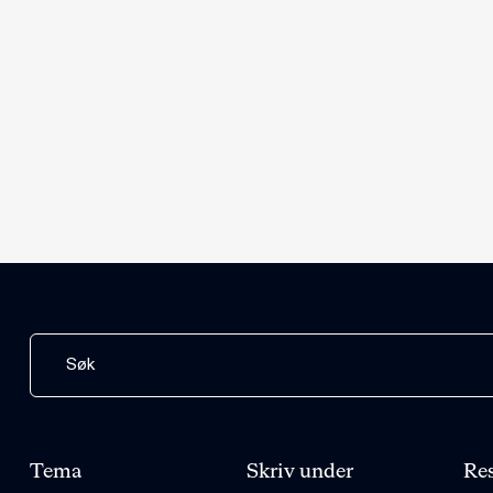
Tema
Skriv under
Res