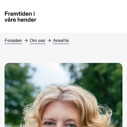
Hopp til hovedinnhold
Forsiden
→
Om oss
→
Ansatte