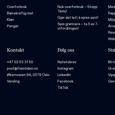
Overforbruk
Nok overforbruk – Stopp
Med
Temu!
Bærekraftig mat
Rap
Gjør det lett å spise sunt!
Klær
Milj
Spis grønnere – ta 5 av 7-
Penger
Arr
utfordringen!
Ress
Web
Kontakt
Følg oss
Stø
+47 22 03 31 50
Nyhetsbrev
Bli
post@framtiden.no
Instagram
Gi e
Økernveien 94, 0579 Oslo
LinkedIn
Vip
Varsling
Facebook
Gav
TikTok