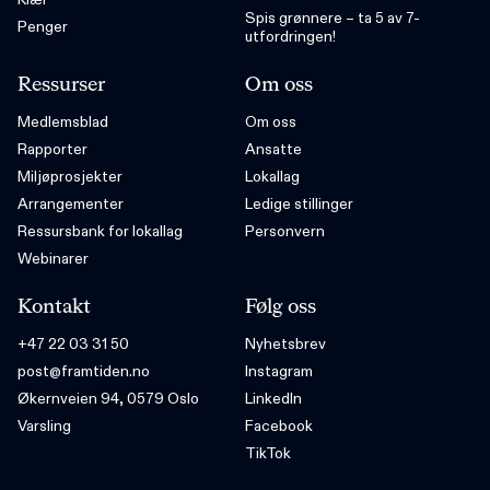
Spis grønnere – ta 5 av 7-
Penger
utfordringen!
Ressurser
Om oss
Medlemsblad
Om oss
Rapporter
Ansatte
Miljøprosjekter
Lokallag
Arrangementer
Ledige stillinger
Ressursbank for lokallag
Personvern
Webinarer
Kontakt
Følg oss
+47 22 03 31 50
Nyhetsbrev
post@framtiden.no
Instagram
Økernveien 94, 0579 Oslo
LinkedIn
Varsling
Facebook
TikTok