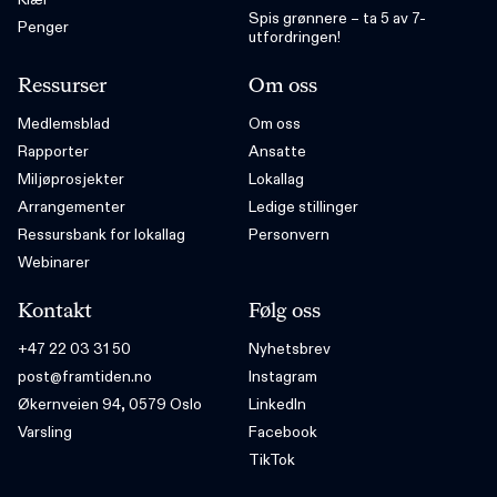
Spis grønnere – ta 5 av 7-
Penger
utfordringen!
Ressurser
Om oss
Medlemsblad
Om oss
Rapporter
Ansatte
Miljøprosjekter
Lokallag
Arrangementer
Ledige stillinger
Ressursbank for lokallag
Personvern
Webinarer
Kontakt
Følg oss
+47 22 03 31 50
Nyhetsbrev
post@framtiden.no
Instagram
Økernveien 94, 0579 Oslo
LinkedIn
Varsling
Facebook
TikTok