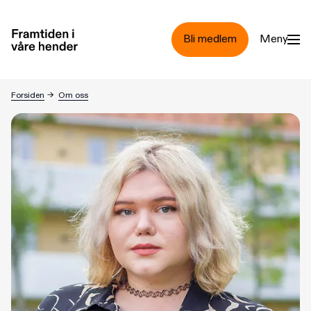
Hopp til hovedinnhold
Bli medlem
Meny
Ansatte
Forsiden
→
Om oss