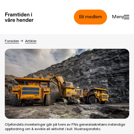
Hopp til hovedinnhold
Bli medlem
Meny
Oljefondet tiende største i kull
Forsiden
→
Artikler
Oljefondets investeringer går på tvers av FNs generalsekretærs instendige
oppfordring om å avvikle all aktivitet i kull. Illustrasjonsfoto.