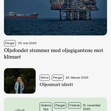
Penger
05. mai 2026
Oljefondet stemmer med oljegigantene mot
klimaet
Klima
Penger
26. februar 2026
Oljesmurt idrett
Grønne
Penger
Forbruk
12. november
tips
2025