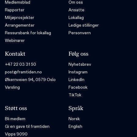
Medlemsblad
Om oss
Rapporter
Ansatte
Miljøprosjekter
Lokallag
Arrangementer
Ledige stillinger
Ressursbank for lokallag
Personvern
Webinarer
Kontakt
Følg oss
+47 22 03 31 50
Nyhetsbrev
post@framtiden.no
Instagram
Økernveien 94, 0579 Oslo
LinkedIn
Varsling
Facebook
TikTok
Støtt oss
Språk
Bli medlem
Norsk
Gi en gave til framtiden
English
Vipps 9090