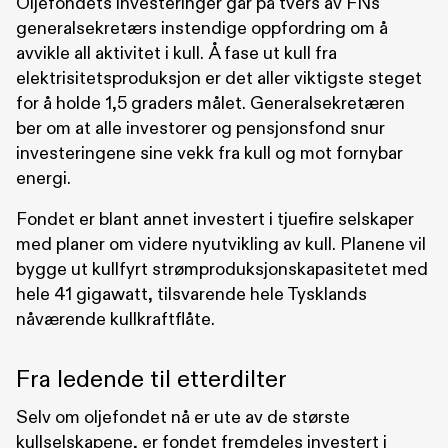
Oljefondets investeringer går på tvers av FNs
generalsekretærs instendige oppfordring om å
avvikle all aktivitet i kull. Å fase ut kull fra
elektrisitetsproduksjon er det aller viktigste steget
for å holde 1,5 graders målet. Generalsekretæren
ber om at alle investorer og pensjonsfond snur
investeringene sine vekk fra kull og mot fornybar
energi.
Fondet er blant annet investert i tjuefire selskaper
med planer om videre nyutvikling av kull. Planene vil
bygge ut kullfyrt strømproduksjonskapasitetet med
hele 41 gigawatt, tilsvarende hele Tysklands
nåværende kullkraftflåte.
Fra ledende til etterdilter
Selv om oljefondet nå er ute av de største
kullselskapene, er fondet fremdeles investert i