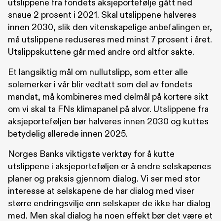
utslippene fra fondets aksjeportefølje gått ned
snaue 2 prosent i 2021. Skal utslippene halveres
innen 2030, slik den vitenskapelige anbefalingen er,
må utslippene reduseres med minst 7 prosent i året.
Utslippskuttene går med andre ord altfor sakte.
Et langsiktig mål om nullutslipp, som etter alle
solemerker i vår blir vedtatt som del av fondets
mandat, må kombineres med delmål på kortere sikt
om vi skal ta FNs klimapanel på alvor. Utslippene fra
aksjeporteføljen bør halveres innen 2030 og kuttes
betydelig allerede innen 2025.
Norges Banks viktigste verktøy for å kutte
utslippene i aksjeporteføljen er å endre selskapenes
planer og praksis gjennom dialog. Vi ser med stor
interesse at selskapene de har dialog med viser
større endringsvilje enn selskaper de ikke har dialog
med. Men skal dialog ha noen effekt bør det være et