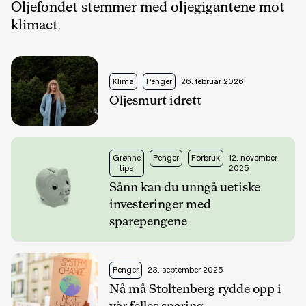
Oljefondet stemmer med oljegigantene mot
klimaet
Klima
Penger
26. februar 2026
Oljesmurt idrett
Grønne
Penger
Forbruk
12. november
tips
2025
Sånn kan du unngå uetiske
investeringer med
sparepengene
Penger
23. september 2025
Nå må Stoltenberg rydde opp i