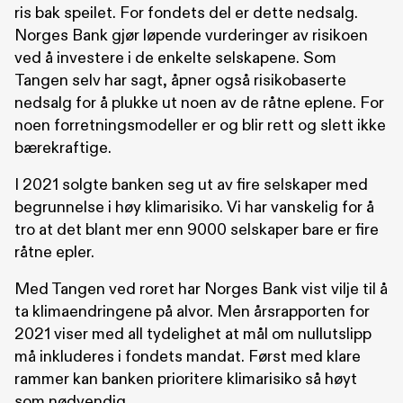
ris bak speilet. For fondets del er dette nedsalg.
Norges Bank gjør løpende vurderinger av risikoen
ved å investere i de enkelte selskapene. Som
Tangen selv har sagt, åpner også risikobaserte
nedsalg for å plukke ut noen av de råtne eplene. For
noen forretningsmodeller er og blir rett og slett ikke
bærekraftige.
I 2021 solgte banken seg ut av fire selskaper med
begrunnelse i høy klimarisiko. Vi har vanskelig for å
tro at det blant mer enn 9000 selskaper bare er fire
råtne epler.
Med Tangen ved roret har Norges Bank vist vilje til å
ta klimaendringene på alvor. Men årsrapporten for
2021 viser med all tydelighet at mål om nullutslipp
må inkluderes i fondets mandat. Først med klare
rammer kan banken prioritere klimarisiko så høyt
som nødvendig.