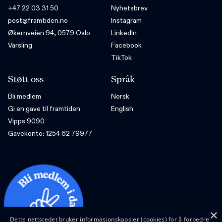
+47 22 03 31 50
Nyhetsbrev
post@framtiden.no
Instagram
Økernveien 94, 0579 Oslo
LinkedIn
Varsling
Facebook
TikTok
Støtt oss
Språk
Bli medlem
Norsk
Gi en gave til framtiden
English
Vipps 9090
Gavekonto: 1254 62 79977
×
Dette nettstedet bruker informasjonskapsler (cookies) for å forbedre