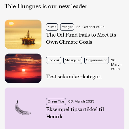
Tale Hungnes is our new leader
Klima
Penger
28. October 2024
The Oil Fund Fails to Meet Its
Own Climate Goals
Forbruk
Miljøgifter
Organisasjon
20.
March
2023
Test sekundær-kategori
Green Tips
03. March 2023
Eksempel tipsartikkel til
Henrik