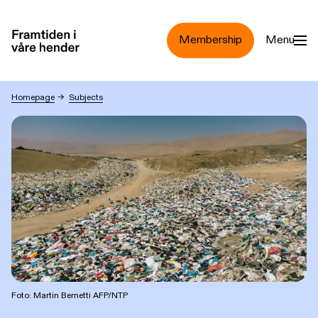
Jump to main content
Membership
Menu
Clothing
Homepage
→
Subjects
Foto: Martin Bernetti AFP/NTP