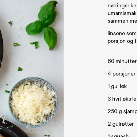
næringsrike 
umamismak o
sammen m
linsene som 
porsjon og f
60 minutter
4 porsjoner
1 gul løk
3 hvitløksf
250 g sjamp
2 gulrøtter
1 squash