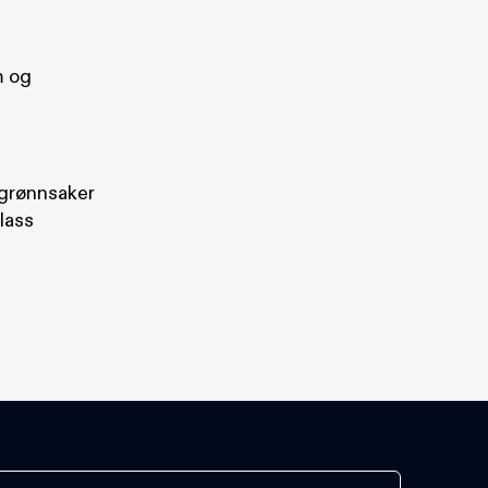
m og
e grønnsaker
glass