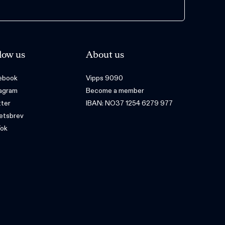
low us
About us
ebook
Vipps 9090
tagram
Become a member
tter
IBAN: NO37 1254 6279 977
etsbrev
Tok