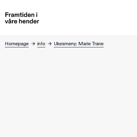
Jump to main content
Homepage
→
info
→
Ukesmeny: Marie Trane