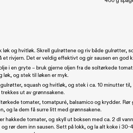
400 g spage
 løk og hvitløk. Skrell gulrøttene og riv både gulrøtter, 
 et rivjern. Det er veldig effektivt og gir sausen en god 
 olje i en gryte – bruk gjerne oljen fra de soltørkede tomat
 løk, og stek til løken er myk.
 gulrøtter, squash og hvitløk, og stek i ca. 10 minutter til, 
 trekkes ut av grønnsakene.
oltørkede tomater, tomatpuré, balsamico og krydder. Rør
, og la dem få surre litt med grønnsakene.
er hakkede tomater, og skyll ut boksen med ca. 2 dl vann.
 og rør dem inn sausen. Sett på lokk, og la alt koke i 30-