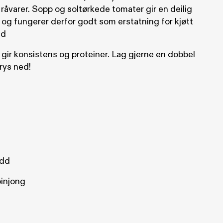
råvarer. Sopp og soltørkede tomater gir en deilig
g fungerer derfor godt som erstatning for kjøtt
ed
gir konsistens og proteiner. Lag gjerne en dobbel
rys ned!
edd
injong