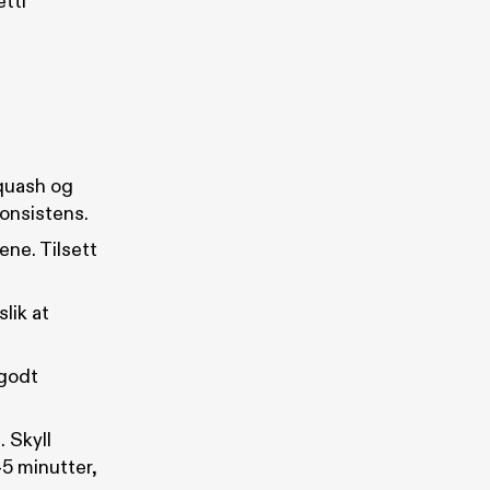
tti
squash og
konsistens.
ene. Tilsett
slik at
 godt
 Skyll
45 minutter,