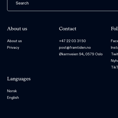
About us
Contact
Fol
About us
+47 22 03 31 50
Fac
Privacy
post@framtiden.no
Ins
Økernveien 94, 0579 Oslo
Twi
Nyh
Tik
Languages
Norsk
English