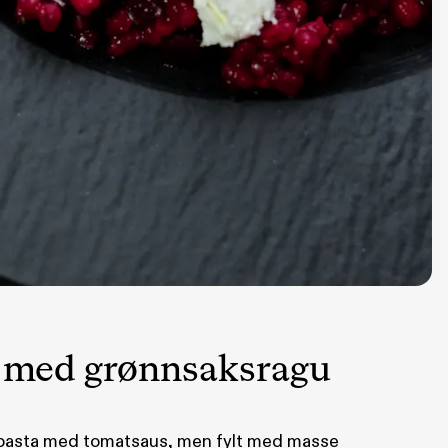
 med grønnsaksragu
 pasta med tomatsaus, men fylt med masse