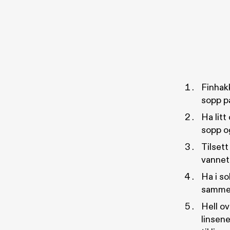
Finhakk
sopp på
Ha litt
sopp og
Tilsett
vannet
Ha i s
sammen
Hell ov
linsene