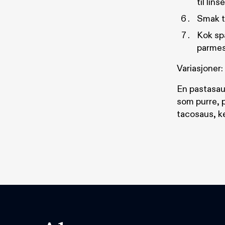
til lin
Smak t
Kok spa
parmes
Variasjoner:
En pastasaus
som purre, p
tacosaus, ke