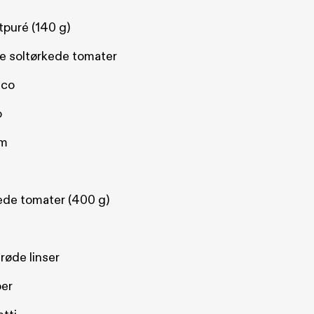
tpuré (140 g)
e soltørkede tomater
ico
o
um
ede tomater (400 g)
 røde linser
per