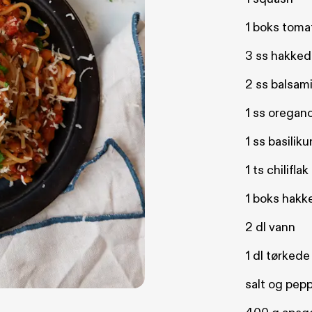
1 boks toma
3 ss hakked
2 ss balsam
1 ss oregan
1 ss basilik
1 ts chiliflak
1 boks hakk
2 dl vann
1 dl tørkede
salt og pep