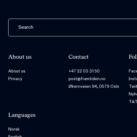
About us
Contact
Fol
About us
+47 22 03 31 50
Fac
Privacy
post@framtiden.no
Ins
Økernveien 94, 0579 Oslo
Twi
Nyh
Tik
Languages
Norsk
English