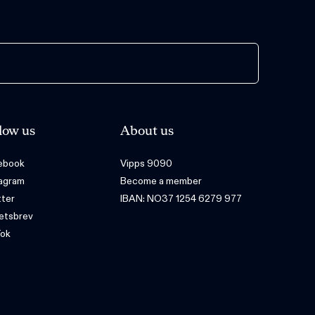
low us
About us
ebook
Vipps 9090
tagram
Become a member
tter
IBAN: NO37 1254 6279 977
etsbrev
Tok