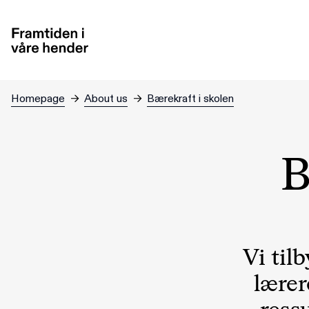
Jump to main content
Homepage
→
About us
→
Bærekraft i skolen
B
Vi til
lærer