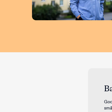
B
Gode
små