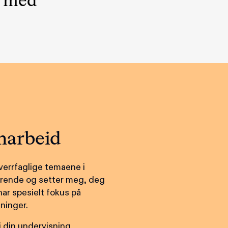
e med
marbeid
tverrfaglige temaene i
erende og setter meg, deg
har spesielt fokus på
ninger.
i din undervisning