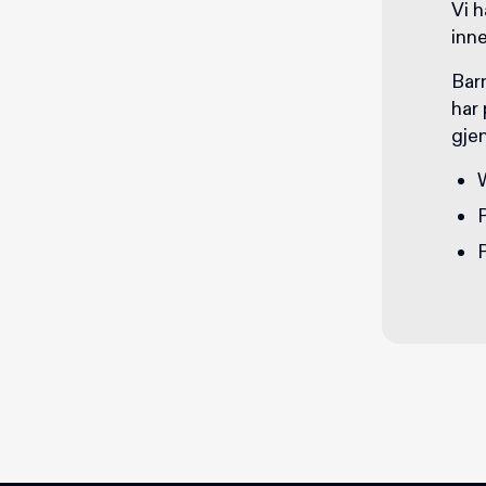
Vi h
inn
Bar
har
gje