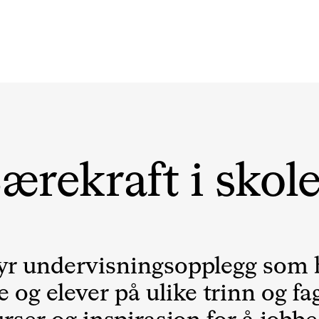
ærekraft i skol
byr undervisningsopplegg som 
e og elever på ulike trinn og f