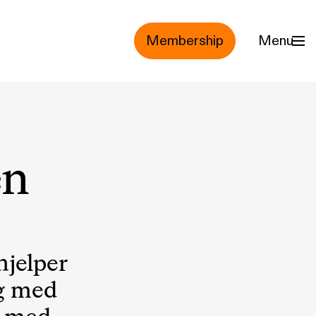
Membership
Menu
en
hjelper
ag med