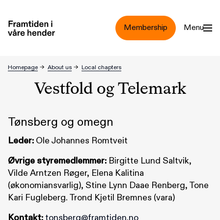
Jump to main content
Membership
Menu
Vestfold og Telemark
Homepage
→
About us
→
Local chapters
Vestfold og Telemark
Tønsberg og omegn
Leder:
Ole Johannes Romtveit
Øvrige styremedlemmer:
Birgitte Lund Saltvik,
Vilde Arntzen Røger, Elena Kalitina
(økonomiansvarlig), Stine Lynn Daae Renberg, Tone
Kari Fugleberg. Trond Kjetil Bremnes (vara)
Kontakt:
tonsberg@framtiden.no